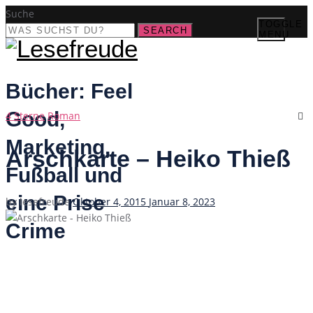
Suche
TOGGLE
SEARCH
MENU
Bücher: Feel
Good,
Categories
4 Sterne
Roman
Marketing,
Arschkarte – Heiko Thieß
Fußball und
eine Prise
Posted
by
lesefreude
Oktober 4, 2015
Januar 8, 2023
on
Crime