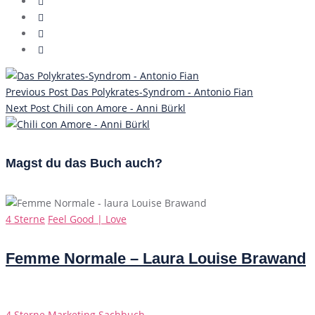
Previous Post
Das Polykrates-Syndrom - Antonio Fian
Next Post
Chili con Amore - Anni Bürkl
Magst du das Buch auch?
Categories
4 Sterne
Feel Good | Love
Femme Normale – Laura Louise Brawand
Categories
4 Sterne
Marketing
Sachbuch