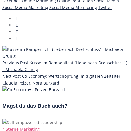
Facebook
Online Marketing
Online Reputation
Social Media
Social Media Marketing
Social Media Monitoring
Twitter
Previous Post
Küsse im Rampenlicht (Liebe nach Drehschluss 1)
– Michaela Grünig
Next Post
Co-Economy: Wertschöpfung im digitalen Zeitalter -
Claudia Pelzer, Nora Burgard
Magst du das Buch auch?
Categories
4 Sterne
Marketing