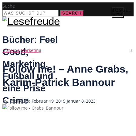
Suche
TOGGLE
SEARCH
MENU
Bücher: Feel
Good,
Categories
5 Sterne
Marketing
Marketing,
Follow me! – Anne Grabs,
Fußball und
Karim-Patrick Bannour
eine Prise
Crime
Posted
by
lesefreude
Februar 19, 2015
Januar 8, 2023
on