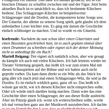
bisschen Distanz zu schaffen zwischen mir und der Figur. Jetzt beim
aktuellen Buch ist es tatsächlich so, dass ich bestimmte Klischees
bediene. Das Schlagzeuger-Klischee ist beispielsweise:
Schlagzeuger sind die Doofen, die komponieren keine Songs usw.
Der Gitarrist, der alleine zu seinem Song spielt, geht glaube ich dem
unbedarften Leser leichter rein. Es ging mir darum die Geschichte
einfach schlüssiger zu machen. Und so wurde es ein Gitarrist.
lesefreude:
Nachdem du nun schon über einen Gitarristen und
einen Bassisten geschrieben hast, ist es auch geplant einmal über
einen Drummer zu schreiben oder eignet sich der deiner Meinung
nicht so unbedingt für ein Buch?
Martell Beigang:
Der eignet sich natürlich schon, aber wie gesagt
da kämpfe ich auch mit vielen Klischees. Ich hab letztens wieder im
Theater Vertretung gespielt, das heißt ich war zum ersten Mal mit
diesen Schauspielern auf der Bühne und wir haben auch nicht
geprobt vorher. Da kam dann direkt so ein Witz als das Stück los
ging aller ich mach jetzt mal einen Schlagzeuger-Witz, ihr seid ja die
Doofen. Es ist einfach wirklich ganz, ganz oft so. Das heißt ich
wüsste gar nicht, wie ich diesem Klischee nicht entsprechen sollte.
Oder ich würde mich darüber lustig machen. Dann wäre das eine
Geschichte über einen Schlagzeuger, der aus dieser Rolle ausbricht.
Aber im Prinzip glaub ich, wenn ich weiterschreiben sollte, werde
ich mal versuchen ganz aus der Musikwelt auszubrechen. Ich dachte
es ist ein Vorteil für den Leser, dass er glaubhaft findet was ich