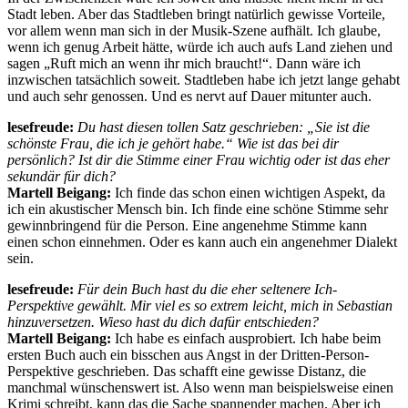
Stadt leben. Aber das Stadtleben bringt natürlich gewisse Vorteile,
vor allem wenn man sich in der Musik-Szene aufhält. Ich glaube,
wenn ich genug Arbeit hätte, würde ich auch aufs Land ziehen und
sagen „Ruft mich an wenn ihr mich braucht!“. Dann wäre ich
inzwischen tatsächlich soweit. Stadtleben habe ich jetzt lange gehabt
und auch sehr genossen. Und es nervt auf Dauer mitunter auch.
lesefreude:
Du hast diesen tollen Satz geschrieben: „Sie ist die
schönste Frau, die ich je gehört habe.“ Wie ist das bei dir
persönlich? Ist dir die Stimme einer Frau wichtig oder ist das eher
sekundär für dich?
Martell Beigang:
Ich finde das schon einen wichtigen Aspekt, da
ich ein akustischer Mensch bin. Ich finde eine schöne Stimme sehr
gewinnbringend für die Person. Eine angenehme Stimme kann
einen schon einnehmen. Oder es kann auch ein angenehmer Dialekt
sein.
lesefreude:
Für dein Buch hast du die eher seltenere Ich-
Perspektive gewählt. Mir viel es so extrem leicht, mich in Sebastian
hinzuversetzen. Wieso hast du dich dafür entschieden?
Martell Beigang:
Ich habe es einfach ausprobiert. Ich habe beim
ersten Buch auch ein bisschen aus Angst in der Dritten-Person-
Perspektive geschrieben. Das schafft eine gewisse Distanz, die
manchmal wünschenswert ist. Also wenn man beispielsweise einen
Krimi schreibt, kann das die Sache spannender machen. Aber ich