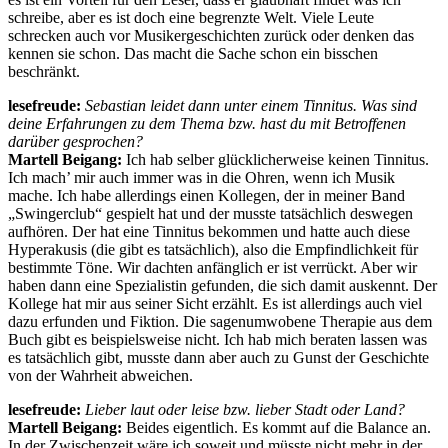
schreibe, aber es ist doch eine begrenzte Welt. Viele Leute
schrecken auch vor Musikergeschichten zurück oder denken das
kennen sie schon. Das macht die Sache schon ein bisschen
beschränkt.
lesefreude:
Sebastian leidet dann unter einem Tinnitus. Was sind
deine Erfahrungen zu dem Thema bzw. hast du mit Betroffenen
darüber gesprochen?
Martell Beigang:
Ich hab selber glücklicherweise keinen Tinnitus.
Ich mach’ mir auch immer was in die Ohren, wenn ich Musik
mache. Ich habe allerdings einen Kollegen, der in meiner Band
„Swingerclub“ gespielt hat und der musste tatsächlich deswegen
aufhören. Der hat eine Tinnitus bekommen und hatte auch diese
Hyperakusis (die gibt es tatsächlich), also die Empfindlichkeit für
bestimmte Töne. Wir dachten anfänglich er ist verrückt. Aber wir
haben dann eine Spezialistin gefunden, die sich damit auskennt. Der
Kollege hat mir aus seiner Sicht erzählt. Es ist allerdings auch viel
dazu erfunden und Fiktion. Die sagenumwobene Therapie aus dem
Buch gibt es beispielsweise nicht. Ich hab mich beraten lassen was
es tatsächlich gibt, musste dann aber auch zu Gunst der Geschichte
von der Wahrheit abweichen.
lesefreude:
Lieber laut oder leise bzw. lieber Stadt oder Land?
Martell Beigang:
Beides eigentlich. Es kommt auf die Balance an.
In der Zwischenzeit wäre ich soweit und müsste nicht mehr in der