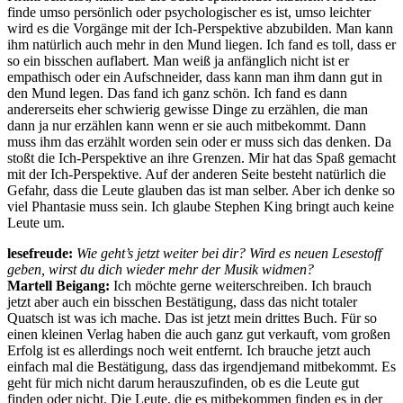
finde umso persönlich oder psychologischer es ist, umso leichter
wird es die Vorgänge mit der Ich-Perspektive abzubilden. Man kann
ihm natürlich auch mehr in den Mund liegen. Ich fand es toll, dass er
so ein bisschen auflabert. Man weiß ja anfänglich nicht ist er
empathisch oder ein Aufschneider, dass kann man ihm dann gut in
den Mund legen. Das fand ich ganz schön. Ich fand es dann
andererseits eher schwierig gewisse Dinge zu erzählen, die man
dann ja nur erzählen kann wenn er sie auch mitbekommt. Dann
muss ihm das erzählt worden sein oder er muss sich das denken. Da
stoßt die Ich-Perspektive an ihre Grenzen. Mir hat das Spaß gemacht
mit der Ich-Perspektive. Auf der anderen Seite besteht natürlich die
Gefahr, dass die Leute glauben das ist man selber. Aber ich denke so
viel Phantasie muss sein. Ich glaube Stephen King bringt auch keine
Leute um.
lesefreude:
Wie geht’s jetzt weiter bei dir? Wird es neuen Lesestoff
geben, wirst du dich wieder mehr der Musik widmen?
Martell Beigang:
Ich möchte gerne weiterschreiben. Ich brauch
jetzt aber auch ein bisschen Bestätigung, dass das nicht totaler
Quatsch ist was ich mache. Das ist jetzt mein drittes Buch. Für so
einen kleinen Verlag haben die auch ganz gut verkauft, vom großen
Erfolg ist es allerdings noch weit entfernt. Ich brauche jetzt auch
einfach mal die Bestätigung, dass das irgendjemand mitbekommt. Es
geht für mich nicht darum herauszufinden, ob es die Leute gut
finden oder nicht. Die Leute, die es mitbekommen finden es in der