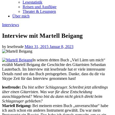
Lesestatistik
Reisen und Ausflüge
Theater & Lesungen
Über mich
Categories
Interviews
Interview mit Martell Beigang
Posted
by
lesefreude
März 31, 2015
Januar 8, 2023
on
In seinem dritten Buch „Viel Lärm um mich“
erzählt Martell Beigang die Geschichte des Gitarristen Sebastian
Lauterbach. Im Interview mit lesefreude hat er viele interessante
Details rund um das Buch preisgegeben. Danke, dass du dir via
Skype Zeit für das Interview genommen hast!
lesefreude:
Du bist selber Schlagzeuger. Schreibst jetzt allerdings
über einen Gitarristen. Was war für diese Entscheidung
ausschlaggebend? Wieso bist du dann nicht gleich direkt beim
Schlagzeuger geblieben?
Martell Beigang:
Bei meinem ersten Buch „unverarschbar“ habe
ich auch schon ein anderes Instrument gewählt. Da war mein
Protagonist ein Bassist. Das habe ich damals gemacht, um so ein