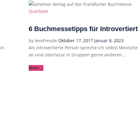
Categories
Querbeet
6 Buchmessetipps für Introvertier
Posted
by
lesefreude
Oktober 17, 2017
Januar 8, 2023
on
in
Als introvertierte Person spreche ich selbst Mensch
an und überlasse in Gruppen gerne anderen…
Mehr...