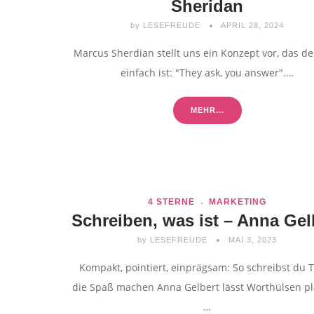
Sheridan
by
LESEFREUDE
APRIL 28, 2024
Marcus Sherdian stellt uns ein Konzept vor, das d
einfach ist: "They ask, you answer".…
MEHR...
4 STERNE
MARKETING
Schreiben, was ist – Anna Gel
by
LESEFREUDE
MAI 3, 2023
Kompakt, pointiert, einprägsam: So schreibst du T
die Spaß machen Anna Gelbert lässt Worthülsen pl
…