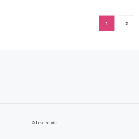
1
2
© Lesefreude