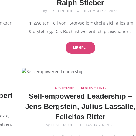
Ralph Stieber
by
LESEFREUDE
DEZEMBER 3, 2023
enkbar
Im zweiten Teil von "Storyseller" dreht sich alles um
Storytelling. Das Buch ist wesentlich praxisnaher…
MEHR...
4 STERNE
MARKETING
bert
Self-empowered Leadership –
Jens Bergstein, Julius Lassalle,
Felicitas Ritter
exte,
atzen.
by
LESEFREUDE
JANUAR 4, 2023