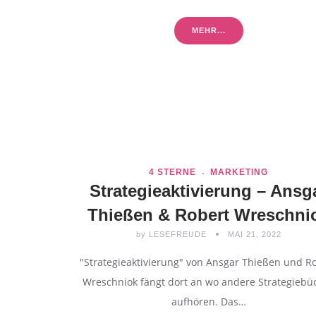
MEHR...
4 STERNE
MARKETING
Strategieaktivierung – Ansg
Thießen & Robert Wreschni
by
LESEFREUDE
MAI 21, 2022
"Strategieaktivierung" von Ansgar Thießen und R
Wreschniok fängt dort an wo andere Strategiebü
aufhören. Das…