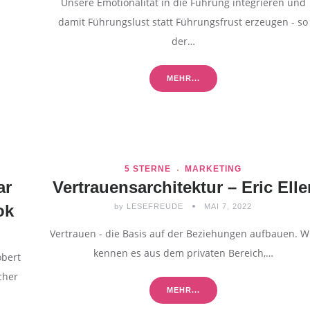
Unsere Emotionalität in die Führung integrieren und
damit Führungslust statt Führungsfrust erzeugen - so
der…
MEHR...
5 STERNE
MARKETING
ar
Vertrauensarchitektur – Eric Elle
ok
by
LESEFREUDE
MAI 7, 2022
Vertrauen - die Basis auf der Beziehungen aufbauen. W
kennen es aus dem privaten Bereich,…
obert
cher
MEHR...