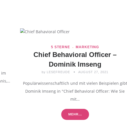
5 STERNE
MARKETING
r
Chief Behavioral Officer –
Dominik Imseng
by
LESEFREUDE
AUGUST 27, 2021
s im
nis,…
Populärwissenschaftlich und mit vielen Beispielen gib
Dominik Imseng in "Chief Behavioral Officer: Wie Sie
mit…
MEHR...