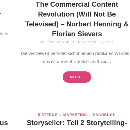
The Commercial Content
r
Revolution (Will Not Be
Televised) – Norbert Henning &
Florian Sievers
hlen
n…
by
LESEFREUDE
DEZEMBER 12, 2024
Die Werbewelt befindet sich in einem radikalen Wandel
das ist die zentrale Botschaft von…
MEHR...
5 STERNE
MARKETING
SACHBUCH
cus
Storyseller: Teil 2 Storytelling-