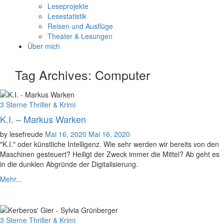
Leseprojekte
Lesestatistik
Reisen und Ausflüge
Theater & Lesungen
Über mich
Tag Archives:
Computer
Categories
3 Sterne
Thriller & Krimi
K.I. – Markus Warken
Posted
by
lesefreude
Mai 16, 2020
Mai 16, 2020
on
"K.I." oder künstliche Intelligenz. Wie sehr werden wir bereits von den
Maschinen gesteuert? Heiligt der Zweck immer die Mittel? Ab geht es
in die dunklen Abgründe der Digitalisierung.
Mehr...
Categories
3 Sterne
Thriller & Krimi