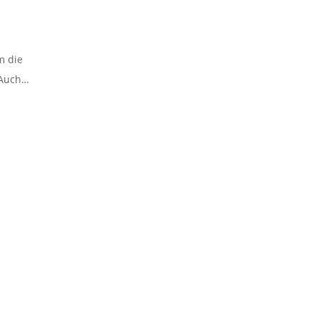
m die
 Auch…