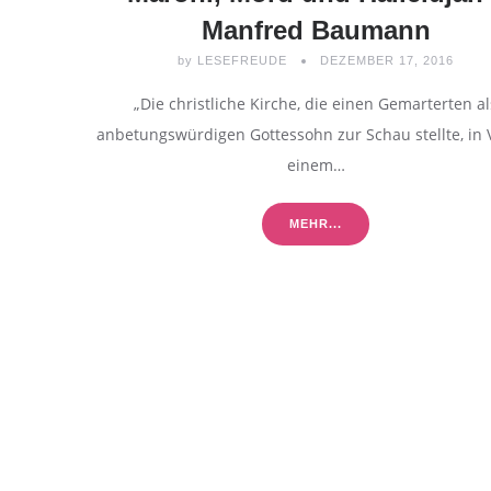
Manfred Baumann
by
LESEFREUDE
DEZEMBER 17, 2016
„Die christliche Kirche, die einen Gemarterten al
anbetungswürdigen Gottessohn zur Schau stellte, in 
einem…
MEHR...