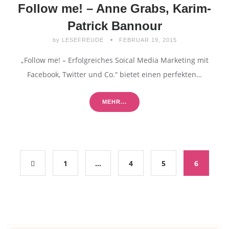
Follow me! – Anne Grabs, Karim-
Patrick Bannour
by
LESEFREUDE
FEBRUAR 19, 2015
„Follow me! – Erfolgreiches Soical Media Marketing mit
Facebook, Twitter und Co.“ bietet einen perfekten…
MEHR...
1
…
4
5
6