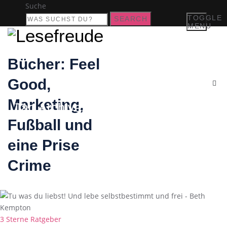
Suche
TOGGLE
SEARCH
MENU
Bücher: Feel
Good,
Marketing,
Tag Archives:
Freiheit
Fußball und
eine Prise
Crime
Categories
3 Sterne
Ratgeber