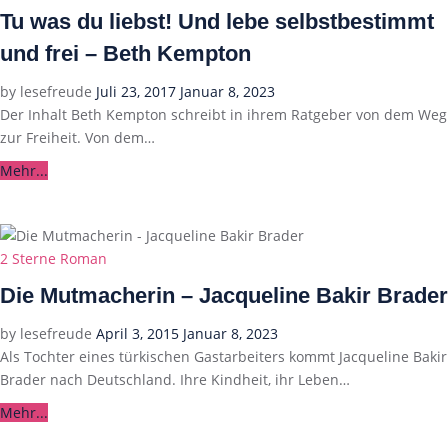
Tu was du liebst! Und lebe selbstbestimmt
und frei – Beth Kempton
Posted
by
lesefreude
Juli 23, 2017
Januar 8, 2023
on
Der Inhalt Beth Kempton schreibt in ihrem Ratgeber von dem Weg
zur Freiheit. Von dem…
Mehr...
Categories
2 Sterne
Roman
Die Mutmacherin – Jacqueline Bakir Brader
Posted
by
lesefreude
April 3, 2015
Januar 8, 2023
on
Als Tochter eines türkischen Gastarbeiters kommt Jacqueline Bakir
Brader nach Deutschland. Ihre Kindheit, ihr Leben…
Mehr...