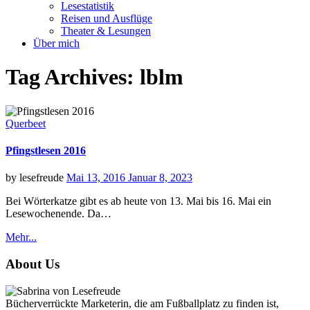
Lesestatistik
Reisen und Ausflüge
Theater & Lesungen
Über mich
Tag Archives:
lblm
Categories
Querbeet
Pfingstlesen 2016
Posted
by
lesefreude
Mai 13, 2016
Januar 8, 2023
on
Bei Wörterkatze gibt es ab heute von 13. Mai bis 16. Mai ein
Lesewochenende. Da…
Mehr...
About Us
Bücherverrückte Marketerin, die am Fußballplatz zu finden ist,