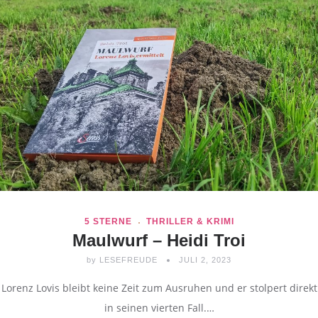
5 STERNE
THRILLER & KRIMI
Maulwurf – Heidi Troi
by
LESEFREUDE
JULI 2, 2023
Lorenz Lovis bleibt keine Zeit zum Ausruhen und er stolpert direkt
in seinen vierten Fall.…