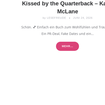
Kissed by the Quarterback – Ka
McLane
by
LESEFREUDE
JUNI 24, 2026
Schön. 💕 Einfach ein Buch zum Wohlfühlen und Tr
Ein PR-Deal, Fake Dates und ein…
MEHR...