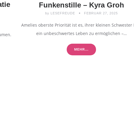
tie
Funkenstille – Kyra Groh
by
LESEFREUDE
FEBRUAR 27, 2025
Amelies oberste Priorität ist es, ihrer kleinen Schwester 
ein unbeschwertes Leben zu ermöglichen –…
äumen.
MEHR...