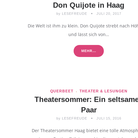
Don Quijote in Haag
by
LESEFREUDE
JULI 20, 2017
Die Welt ist ihm zu klein. Don Quijote strebt nach H
und lässt sich von…
MEHR...
QUERBEET
THEATER & LESUNGEN
Theatersommer: Ein seltsam
Paar
by
LESEFREUDE
JULI 15, 2016
Der Theatersommer Haag bietet eine tolle Atmosph