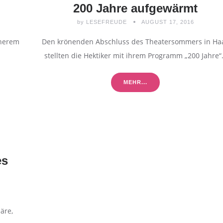
200 Jahre aufgewärmt
by
LESEFREUDE
AUGUST 17, 2016
öherem
Den krönenden Abschluss des Theatersommers in Ha
stellten die Hektiker mit ihrem Programm „200 Jahre
MEHR...
es
äre,