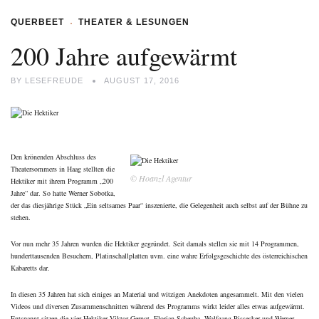
QUERBEET
THEATER & LESUNGEN
200 Jahre aufgewärmt
BY
LESEFREUDE
AUGUST 17, 2016
Den krönenden Abschluss des
Theatersommers in Haag stellten die
© Hoanzl Agentur
Hektiker mit ihrem Programm „200
Jahre“ dar. So hatte Werner Sobotka,
der das diesjährige Stück
„Ein seltsames Paar“
inszenierte, die Gelegenheit auch selbst auf der Bühne zu
stehen.
Vor nun mehr 35 Jahren wurden die Hektiker gegründet. Seit damals stellen sie mit 14 Programmen,
hunderttausenden Besuchern, Platinschallplatten uvm. eine wahre Erfolgsgeschichte des österreichischen
Kabaretts dar.
In diesen 35 Jahren hat sich einiges an Material und witzigen Anekdoten angesammelt. Mit den vielen
Videos und diversen Zusammenschnitten während des Programms wirkt leider alles etwas aufgewärmt.
Entspannt sitzen die vier Hektiker Viktor Gernot, Florian Scheuba, Wolfgang Pissecker und Werner