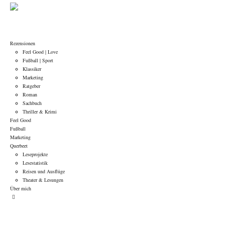
Rezensionen
Feel Good | Love
Fußball | Sport
Klassiker
Marketing
Ratgeber
Roman
Sachbuch
Thriller & Krimi
Feel Good
Fußball
Marketing
Querbeet
Leseprojekte
Lesestatistik
Reisen und Ausflüge
Theater & Lesungen
Über mich