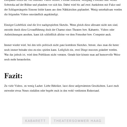
Sobotoka auf der Bühne und plaudern vor sich hin. Dabei wird bis auf zwei Anekdoten mit Falco und
der Schlagersängerin Simone leider kaum aus dem Nähkästchen geplaudert. Wenig unterhaltsam werden
die folgenden Videos umständlich angekündigt.
Einziger Lichtblick sind die live nachgespielten Sketchs. Wenn gleich diese allesamt nicht neu sind,
entsteht durch diese Liveaufführung doch der Charme eines Theaters bzw. Kabaretts. Videos oder
Aufzeichnungen ansehen, kann ich schließlich alleine vor dem Fernseher bzw. Computer auch.
Immer wieder wird, bei den teils politisch nicht ganz korrekten Sketches, betont, dass man die heute
noch immer beinahe eins-zu-eins spielen kann. Lediglich ein, zwei Dinge mussten geändert werden.
Was das jedoch ist, wird dem Publikum nicht verraten. Gerade hier könnte man auf humorvolle Weise
noch mehr herausholen.
Fazit:
Zu viele Videos, zu wenig Lacher. Liebe Hektiker, lasst diese aufgewärmten Geschichten. Lasst euch
entweder etwas Neues einfallen oder begebt euch in den wohl verdienten Ruhestand.
KABARETT
THEATERSOMMER HAAG