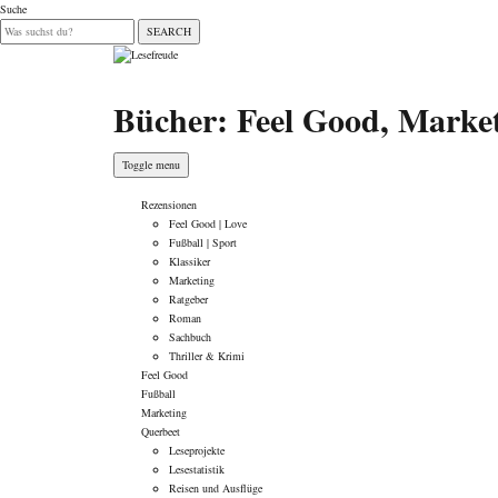
Suche
SEARCH
Bücher: Feel Good, Market
Toggle menu
Rezensionen
Feel Good | Love
Fußball | Sport
Klassiker
Marketing
Ratgeber
Roman
Sachbuch
Thriller & Krimi
Feel Good
Fußball
Marketing
Querbeet
Leseprojekte
Lesestatistik
Reisen und Ausflüge