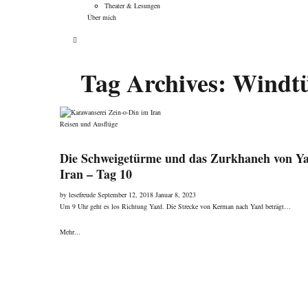
Theater & Lesungen
Über mich
Tag Archives:
Windt
Categories
Reisen und Ausflüge
Die Schweigetürme und das Zurkhaneh von Ya
Iran – Tag 10
Posted
by
lesefreude
September 12, 2018
Januar 8, 2023
on
Um 9 Uhr geht es los Richtung Yazd. Die Strecke von Kerman nach Yazd beträgt…
Mehr...