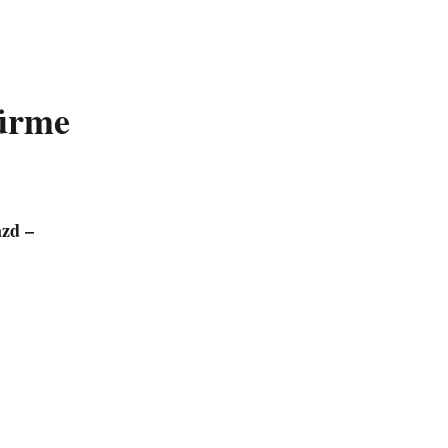
ürme
zd –