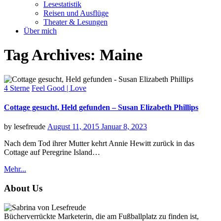
Lesestatistik
Reisen und Ausflüge
Theater & Lesungen
Über mich
Tag Archives:
Maine
Categories
4 Sterne
Feel Good | Love
Cottage gesucht, Held gefunden – Susan Elizabeth Phillips
Posted
by
lesefreude
August 11, 2015
Januar 8, 2023
on
Nach dem Tod ihrer Mutter kehrt Annie Hewitt zurück in das
Cottage auf Peregrine Island…
Mehr...
About Us
Bücherverrückte Marketerin, die am Fußballplatz zu finden ist,