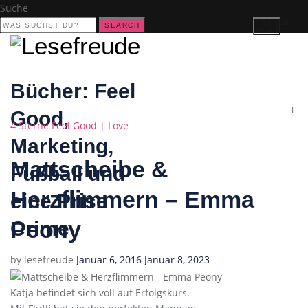
Suche
TOGGLE
SEARCH
MENU
Bücher: Feel
Good,
Categories
4 Sterne
Feel Good | Love
Marketing,
Mattscheibe &
Fußball und
Herzflimmern – Emma
eine Prise
Peony
Crime
Posted
by
lesefreude
Januar 6, 2016
Januar 8, 2023
on
Katja befindet sich voll auf Erfolgskurs.