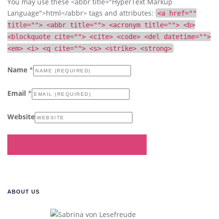
You may use these <abbr title="HyperText Markup
Language">html</abbr> tags and attributes:
<a href=""
title=""> <abbr title=""> <acronym title=""> <b>
<blockquote cite=""> <cite> <code> <del datetime="">
<em> <i> <q cite=""> <s> <strike> <strong>
Name
*
Email
*
Website
ABOUT US