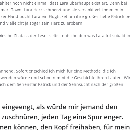
wählter noch nicht einmal, dass Lara überhaupt existiert. Denn bei
e Smart Town. Lara Herz schmerzt und sie versinkt vollkommen in
er Hand bucht Lara ein Flugticket um ihre großes Liebe Patrick be
 vielleicht ja sogar sein Herz zu erobern.
Dies heißt, dass der Leser selbst entscheiden was Lara tut sobald i
annend. Sofort entschied ich mich für eine Methode, die ich
 anwenden würde und schon nimmt die Geschichte ihren Laufen. Wi
nach dem Serienstar Patrick und der Sehnsucht nach der großen
h eingeengt, als würde mir jemand den
 zuschnüren, jeden Tag eine Spur enger.
men können, den Kopf freihaben, für mein