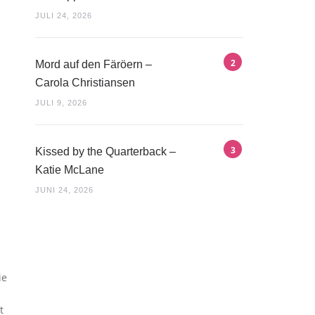
JULI 24, 2026
Mord auf den Färöern –
Carola Christiansen
JULI 9, 2026
Kissed by the Quarterback –
Katie McLane
JUNI 24, 2026
ie
t