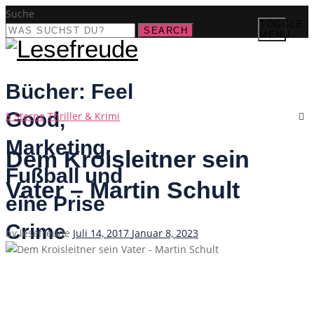
Suche
TOGGLE
SEARCH
MENU
Bücher: Feel
Good,
Categories
5 Sterne
Thriller & Krimi
Marketing,
Dem Kroisleitner sein
Fußball und
Vater – Martin Schult
eine Prise
Crime
Posted
by
lesefreude
Juli 14, 2017
Januar 8, 2023
on