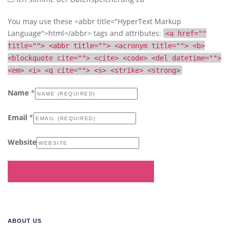
You may use these <abbr title="HyperText Markup
Language">html</abbr> tags and attributes:
<a href=""
title=""> <abbr title=""> <acronym title=""> <b>
<blockquote cite=""> <cite> <code> <del datetime="">
<em> <i> <q cite=""> <s> <strike> <strong>
Name
*
Email
*
Website
ABOUT US