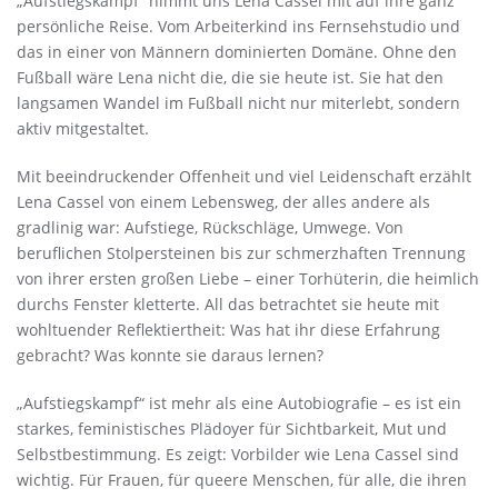
„Aufstiegskampf“ nimmt uns Lena Cassel mit auf ihre ganz
persönliche Reise. Vom Arbeiterkind ins Fernsehstudio und
das in einer von Männern dominierten Domäne. Ohne den
Fußball wäre Lena nicht die, die sie heute ist. Sie hat den
langsamen Wandel im Fußball nicht nur miterlebt, sondern
aktiv mitgestaltet.
Mit beeindruckender Offenheit und viel Leidenschaft erzählt
Lena Cassel von einem Lebensweg, der alles andere als
gradlinig war: Aufstiege, Rückschläge, Umwege. Von
beruflichen Stolpersteinen bis zur schmerzhaften Trennung
von ihrer ersten großen Liebe – einer Torhüterin, die heimlich
durchs Fenster kletterte. All das betrachtet sie heute mit
wohltuender Reflektiertheit: Was hat ihr diese Erfahrung
gebracht? Was konnte sie daraus lernen?
„Aufstiegskampf“ ist mehr als eine Autobiografie – es ist ein
starkes, feministisches Plädoyer für Sichtbarkeit, Mut und
Selbstbestimmung. Es zeigt: Vorbilder wie Lena Cassel sind
wichtig. Für Frauen, für queere Menschen, für alle, die ihren