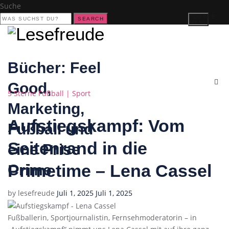
Suche
TOGGLE
SEARCH
MENU
Bücher: Feel
Good,
Categories
5 Sterne
Fußball | Sport
Marketing,
Aufstiegskampf: Vom
Fußball und
Seitenrand in die
eine Prise
Primetime – Lena Cassel
Crime
Posted
by
lesefreude
Juli 1, 2025
Juli 1, 2025
on
Fußballerin, Sportjournalistin, Fernsehmoderatorin – in