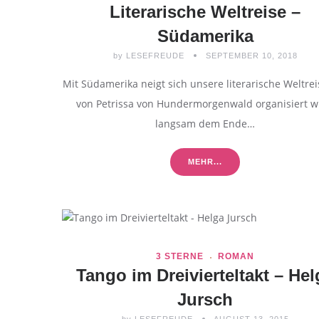
Literarische Weltreise –
Südamerika
by
LESEFREUDE
SEPTEMBER 10, 2018
Mit Südamerika neigt sich unsere literarische Weltrei
von Petrissa von Hundermorgenwald organisiert wi
langsam dem Ende…
MEHR...
3 STERNE
ROMAN
Tango im Dreivierteltakt – Hel
Jursch
by
LESEFREUDE
AUGUST 13, 2015