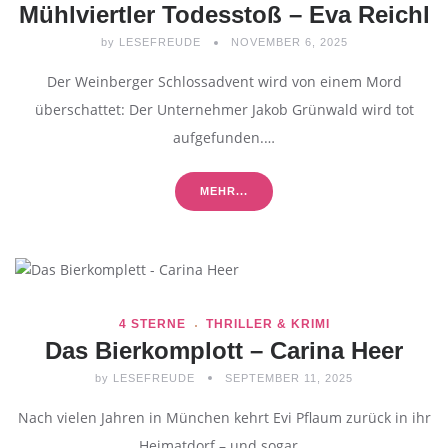
Mühlviertler Todesstoß – Eva Reichl
by
LESEFREUDE
NOVEMBER 6, 2025
Der Weinberger Schlossadvent wird von einem Mord
überschattet: Der Unternehmer Jakob Grünwald wird tot
aufgefunden.…
MEHR...
4 STERNE
THRILLER & KRIMI
Das Bierkomplott – Carina Heer
by
LESEFREUDE
SEPTEMBER 11, 2025
Nach vielen Jahren in München kehrt Evi Pflaum zurück in ihr
Heimatdorf – und sogar…