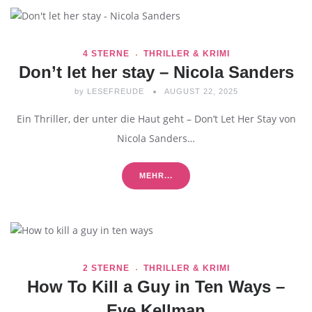
4 STERNE
THRILLER & KRIMI
Don’t let her stay – Nicola Sanders
by
LESEFREUDE
AUGUST 22, 2025
Ein Thriller, der unter die Haut geht – Don’t Let Her Stay von
Nicola Sanders…
MEHR...
2 STERNE
THRILLER & KRIMI
How To Kill a Guy in Ten Ways –
Eve Kellman