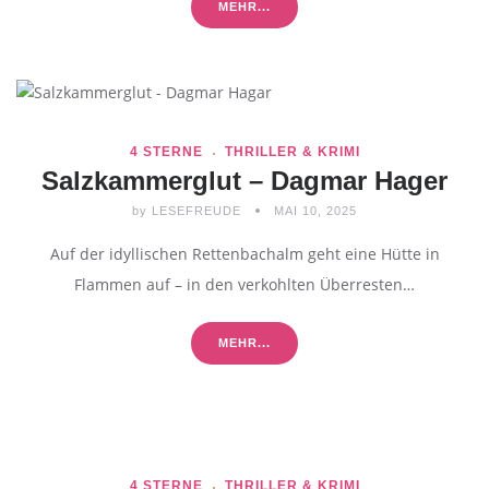
MEHR...
4 STERNE
THRILLER & KRIMI
Salzkammerglut – Dagmar Hager
by
LESEFREUDE
MAI 10, 2025
Auf der idyllischen Rettenbachalm geht eine Hütte in
Flammen auf – in den verkohlten Überresten…
MEHR...
4 STERNE
THRILLER & KRIMI