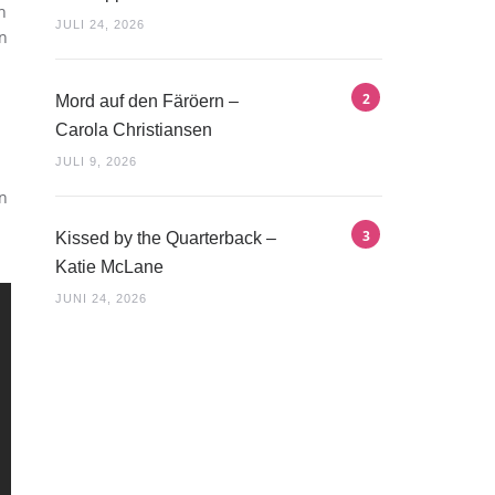
h
JULI 24, 2026
in
Mord auf den Färöern –
Carola Christiansen
JULI 9, 2026
n
Kissed by the Quarterback –
Katie McLane
JUNI 24, 2026