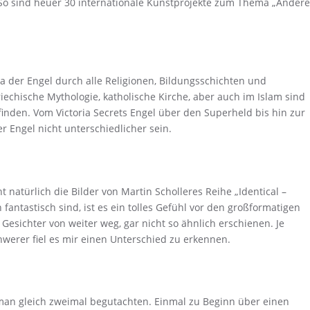
 So sind heuer 30 internationale Kunstprojekte zum Thema „Andere
ma der Engel durch alle Religionen, Bildungsschichten und
riechische Mythologie, katholische Kirche, aber auch im Islam sind
inden. Vom Victoria Secrets Engel über den Superheld bis hin zur
er Engel nicht unterschiedlicher sein.
t natürlich die Bilder von Martin Scholleres Reihe „Identical –
n fantastisch sind, ist es ein tolles Gefühl vor den großformatigen
Gesichter von weiter weg, gar nicht so ähnlich erschienen. Je
hwerer fiel es mir einen Unterschied zu erkennen.
 man gleich zweimal begutachten. Einmal zu Beginn über einen