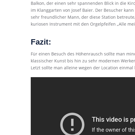
Balkon, der einen sehr spannenden Blick in die Ki
im Klanggarten von Josef Baier. Der Besucher kann 
sehr freundlicher Mann, der diese Station betreute,
kuriosen Instrument mit den Orgelpfeifen „Alle mein
Fazit:
Für einen Besuch des Höhenrausch sollte man mind
klassischer Kunst bis hin zu sehr modernen Werken
Letzt sollte man alleine wegen der Location einma