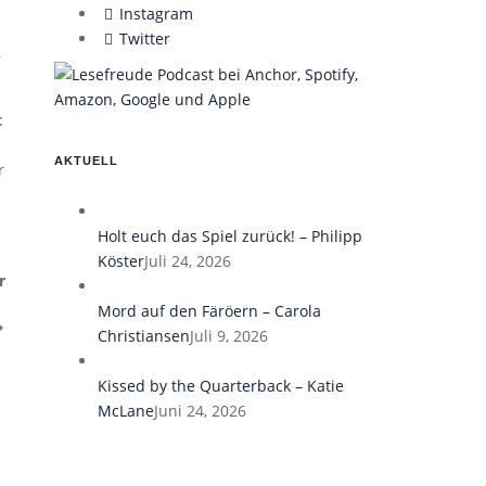
Instagram
Twitter
r
t
AKTUELL
r
Holt euch das Spiel zurück! – Philipp
Köster
Juli 24, 2026
r
Mord auf den Färöern – Carola
?
Christiansen
Juli 9, 2026
Kissed by the Quarterback – Katie
McLane
Juni 24, 2026