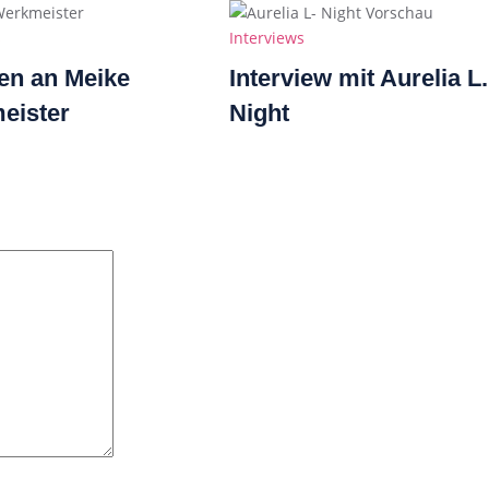
s
Categories
s
Interviews
en an Meike
Interview mit Aurelia L.
eister
Night