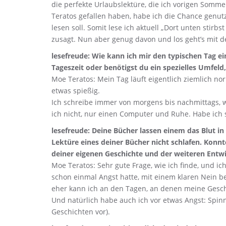
die perfekte Urlaubslektüre, die ich vorigen Somme
Teratos gefallen haben, habe ich die Chance genutz
lesen soll. Somit lese ich aktuell „Dort unten stir
zusagt. Nun aber genug davon und los geht’s mit d
lesefreude: Wie kann ich mir den typischen Tag ei
Tageszeit oder benötigst du ein spezielles Umfel
Moe Teratos: Mein Tag läuft eigentlich ziemlich no
etwas spießig.
Ich schreibe immer von morgens bis nachmittags, w
ich nicht, nur einen Computer und Ruhe. Habe ich 
lesefreude: Deine Bücher lassen einem das Blut i
Lektüre eines deiner Bücher nicht schlafen. Konnt
deiner eigenen Geschichte und der weiteren Entw
Moe Teratos: Sehr gute Frage, wie ich finde, und i
schon einmal Angst hatte, mit einem klaren Nein b
eher kann ich an den Tagen, an denen meine Geschi
Und natürlich habe auch ich vor etwas Angst: Spi
Geschichten vor).