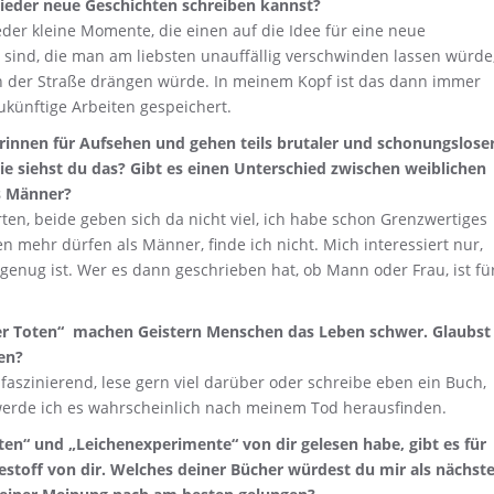
wieder neue Geschichten schreiben kannst?
der kleine Momente, die einen auf die Idee für eine neue
 sind, die man am liebsten unauffällig verschwinden lassen würde
on der Straße drängen würde. In meinem Kopf ist das dann immer
ukünftige Arbeiten gespeichert.
rinnen für Aufsehen und gehen teils brutaler und schonungslose
e siehst du das? Gibt es einen Unterschied zwischen weiblichen
s Männer?
rten, beide geben sich da nicht viel, ich habe schon Grenzwertiges
 mehr dürfen als Männer, finde ich nicht. Mich interessiert nur,
enug ist. Wer es dann geschrieben hat, ob Mann oder Frau, ist fü
 der Toten“ machen Geistern Menschen das Leben schwer. Glaubst
en?
 faszinierend, lese gern viel darüber oder schreibe eben ein Buch,
, werde ich es wahrscheinlich nach meinem Tod herausfinden.
Toten“ und „Leichenexperimente“ von dir gelesen habe, gibt es für
stoff von dir. Welches deiner Bücher würdest du mir als nächst