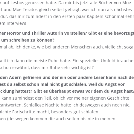
r auf Lesbos genossen habe. Da mir bis jetzt alle Bücher von Moe
t und Moe Teratos gleich selbst gefragt, was ich nun als nächstes
bst du“, das mir zumindest in den ersten paar Kapiteln schonmal seh
em Interview!
ner Horror und Thriller Autorin vorstellen? Gibt es eine bevorzug
d, um schreiben zu können?
rmal ab, ich denke, wie bei anderen Menschen auch, vielleicht soga
eil ich dann die meiste Ruhe habe. Ein spezielles Umfeld brauche
schon erwähnt, dass mir Ruhe sehr wichtig ist?
n den Adern gefrieren und der ein oder andere Leser kann nach de
est du selbst schon mal nicht gut schlafen, weil du Angst vor
icklung hattest? Gibt es überhaupt etwas vor dem du Angst hast
ch kann zumindest den Teil, ob ich vor meiner eigenen Geschichte
eantworten. Schlaflose Nächte hatte ich deswegen auch noch nie,
chte Fortschritte macht, besonders gut schlafen.
nnen (deswegen kommen die auch selten bis nie in meinen