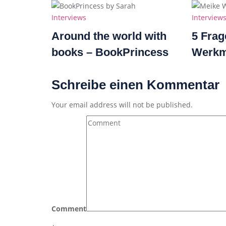
Categories
Categorie
Interviews
Interview
Around the world with
5 Frag
books – BookPrincess
Werkm
Schreibe einen Kommentar
Your email address will not be published.
Comment