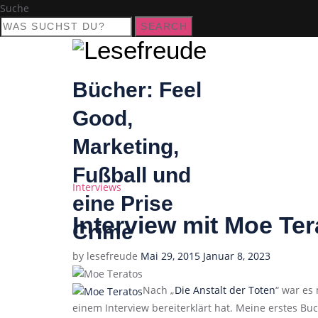
Suche
SEARCH
Bücher: Feel
Good,
Marketing,
Fußball und
Categories
Interviews
eine Prise
Interview mit Moe Ter
Crime
Posted
by
lesefreude
Mai 29, 2015
Januar 8, 2023
on
Nach „
Die Anstalt der Toten
“ war es
einem Interview bereiterklärt hat. Meine erstes Bu