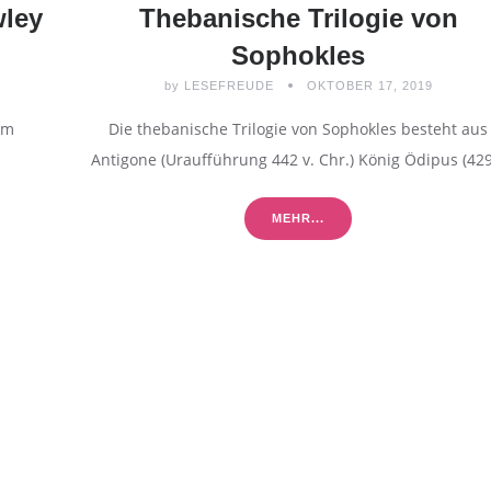
wley
Thebanische Trilogie von
Sophokles
by
LESEFREUDE
OKTOBER 17, 2019
im
Die thebanische Trilogie von Sophokles besteht aus
Antigone (Uraufführung 442 v. Chr.) König Ödipus (42
MEHR...