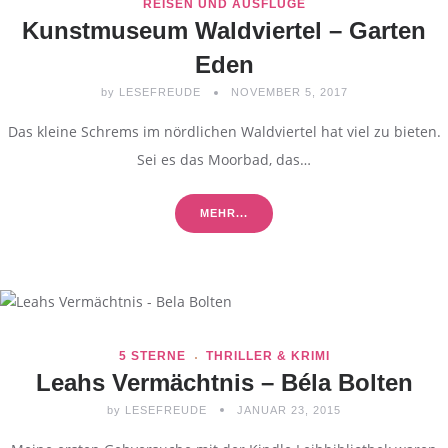
REISEN UND AUSFLÜGE
Kunstmuseum Waldviertel – Garten
Eden
by
LESEFREUDE
NOVEMBER 5, 2017
Das kleine Schrems im nördlichen Waldviertel hat viel zu bieten.
Sei es das Moorbad, das…
MEHR...
5 STERNE
THRILLER & KRIMI
Leahs Vermächtnis – Béla Bolten
by
LESEFREUDE
JANUAR 23, 2015