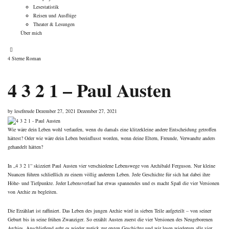
Lesestatistik
Reisen und Ausflüge
Theater & Lesungen
Über mich
Categories
4 Sterne
Roman
4 3 2 1 – Paul Austen
Posted
by
lesefreude
Dezember 27, 2021
Dezember 27, 2021
on
Wie wäre dein Leben wohl verlaufen, wenn du damals eine klitzekleine andere Entscheidung getroffen
hättest? Oder wie wäre dein Leben beeinflusst worden, wenn deine Eltern, Freunde, Verwandte anders
gehandelt hätten?
In „4 3 2 1“ skizziert Paul Austen vier verschiedene Lebenswege von Archibald Ferguson. Nur kleine
Nuancen führen schließlich zu einem völlig anderem Leben. Jede Geschichte für sich hat dabei ihre
Höhe- und Tiefpunkte. Jeder Lebensverlauf hat etwas spannendes und es macht Spaß die vier Versionen
von Archie zu begleiten.
Die Erzählart ist raffiniert. Das Leben des jungen Archie wird in sieben Teile aufgeteilt – von seiner
Geburt bis in seine frühen Zwanziger. So erzählt Austen zuerst die vier Versionen des Neugeborenen
Archies. Anschließend geht es wieder zurück zur ersten Geschichte und wir lesen wiederum alle vier