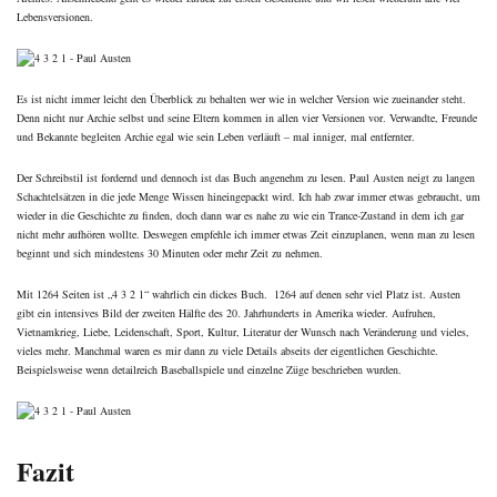
Lebensversionen.
Es ist nicht immer leicht den Überblick zu behalten wer wie in welcher Version wie zueinander steht.
Denn nicht nur Archie selbst und seine Eltern kommen in allen vier Versionen vor. Verwandte, Freunde
und Bekannte begleiten Archie egal wie sein Leben verläuft – mal inniger, mal entfernter.
Der Schreibstil ist fordernd und dennoch ist das Buch angenehm zu lesen. Paul Austen neigt zu langen
Schachtelsätzen in die jede Menge Wissen hineingepackt wird. Ich hab zwar immer etwas gebraucht, um
wieder in die Geschichte zu finden, doch dann war es nahe zu wie ein Trance-Zustand in dem ich gar
nicht mehr aufhören wollte. Deswegen empfehle ich immer etwas Zeit einzuplanen, wenn man zu lesen
beginnt und sich mindestens 30 Minuten oder mehr Zeit zu nehmen.
Mit 1264 Seiten ist „4 3 2 1“ wahrlich ein dickes Buch. 1264 auf denen sehr viel Platz ist. Austen
gibt ein intensives Bild der zweiten Hälfte des 20. Jahrhunderts in Amerika wieder. Aufruhen,
Vietnamkrieg, Liebe, Leidenschaft, Sport, Kultur, Literatur der Wunsch nach Veränderung und vieles,
vieles mehr. Manchmal waren es mir dann zu viele Details abseits der eigentlichen Geschichte.
Beispielsweise wenn detailreich Baseballspiele und einzelne Züge beschrieben wurden.
Fazit