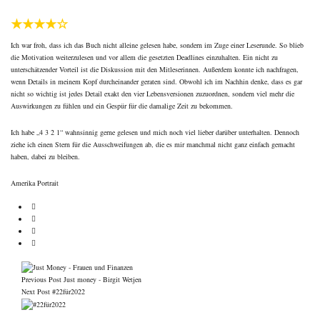
★★★★☆
Ich war froh, dass ich das Buch nicht alleine gelesen habe, sondern im Zuge einer Leserunde. So blieb
die Motivation weiterzulesen und vor allem die gesetzten Deadlines einzuhalten. Ein nicht zu
unterschätzender Vorteil ist die Diskussion mit den Mitleserinnen. Außerdem konnte ich nachfragen,
wenn Details in meinem Kopf durcheinander geraten sind. Obwohl ich im Nachhin denke, dass es gar
nicht so wichtig ist jedes Detail exakt den vier Lebensversionen zuzuordnen, sondern viel mehr die
Auswirkungen zu fühlen und ein Gespür für die damalige Zeit zu bekommen.
Ich habe „4 3 2 1“ wahnsinnig gerne gelesen und mich noch viel lieber darüber unterhalten. Dennoch
ziehe ich einen Stern für die Ausschweifungen ab, die es mir manchmal nicht ganz einfach gemacht
haben, dabei zu bleiben.
Amerika
Portrait
Previous Post
Just money - Birgit Wetjen
Next Post
#22für2022