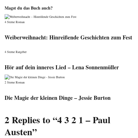
Magst du das Buch auch?
Categories
4 Sterne
Roman
Weiberweihnacht: Hinreißende Geschichten zum Fest
Categories
4 Sterne
Ratgeber
Hör auf dein inneres Lied – Lena Sonnenmüller
Categories
2 Sterne
Roman
Die Magie der kleinen Dinge – Jessie Burton
2 Replies to “4 3 2 1 – Paul
Austen”