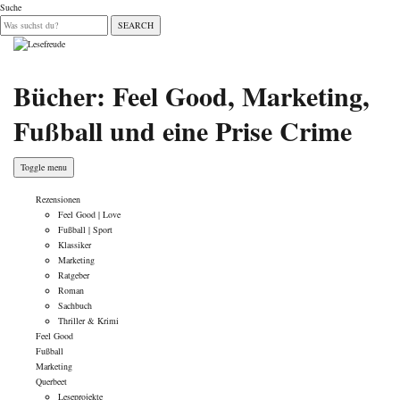
Suche
SEARCH
Bücher: Feel Good, Marketing,
Fußball und eine Prise Crime
Toggle menu
Rezensionen
Feel Good | Love
Fußball | Sport
Klassiker
Marketing
Ratgeber
Roman
Sachbuch
Thriller & Krimi
Feel Good
Fußball
Marketing
Querbeet
Leseprojekte