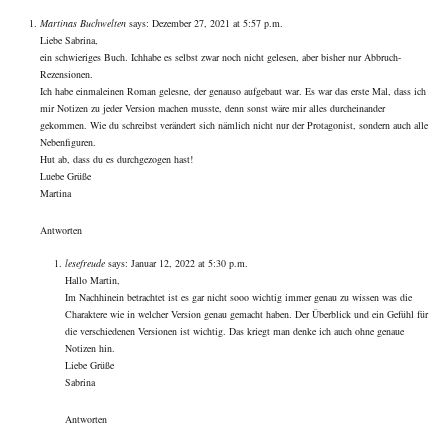
Martinas Buchwelten
says:
Dezember 27, 2021 at 5:57 p.m.
Liebe Sabrina,
ein schwieriges Buch. Ichhabe es selbst zwar noch nicht gelesen, aber bisher nur Abbruch-
Rezensionen.
Ich habe einmaleinen Roman gelesne, der genauso aufgebaut war. Es war das erste Mal, dass ich
mir Notizen zu jeder Version machen musste, denn sonst wäre mir alles durcheinander
gekommen. Wie du schreibst verändert sich nämlich nicht nur der Protagonist, sondern auch alle
Nebenfiguren.
Hut ab, dass du es durchgezogen hast!
Luebe Grüße
Martina
Antworten
lesefreude
says:
Januar 12, 2022 at 5:30 p.m.
Hallo Martin,
Im Nachhinein betrachtet ist es gar nicht sooo wichtig immer genau zu wissen was die
Charaktere wie in welcher Version genau gemacht haben. Der Überblick und ein Gefühl für
die verschiedenen Versionen ist wichtig. Das kriegt man denke ich auch ohne genaue
Notizen hin.
Liebe Grüße
Sabrina
Antworten