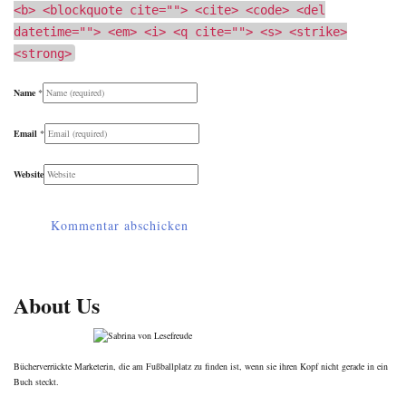
<b> <blockquote cite=""> <cite> <code> <del
datetime=""> <em> <i> <q cite=""> <s> <strike>
<strong>
Name
*
Email
*
Website
About Us
Bücherverrückte Marketerin, die am Fußballplatz zu finden ist, wenn sie ihren Kopf nicht gerade in ein
Buch steckt.