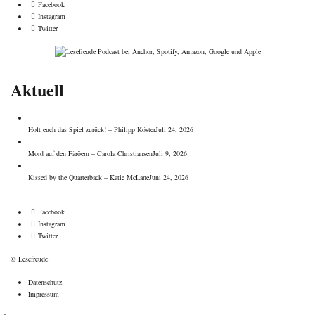
Facebook
Instagram
Twitter
Aktuell
Holt euch das Spiel zurück! – Philipp Köster
Juli 24, 2026
Mord auf den Färöern – Carola Christiansen
Juli 9, 2026
Kissed by the Quarterback – Katie McLane
Juni 24, 2026
Facebook
Instagram
Twitter
© Lesefreude
Datenschutz
Impressum