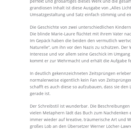
perfekt und großartiges dieses Werk und die gesa
grandiosen Inhalt ist diese Ausgabe von „Alles Lich
Umsatzgestaltung und Satz einfach stimmig und ei
Die Geschichte von zwei unterschiedlichen Kindern 
Die blinde Marie-Laure flüchtet mit ihrem Vater n
Im Gepäck haben die beiden den vermutlich wertvo
Naturelle“, um ihn vor den Nazis zu schützen. Der 
Interesse und vor allem seine Geschick im Umgang
kommt er zur Wehrmacht und erhält die Aufgabe f
In deutlich gekennzeichneten Zeitsprüngen erleben
normalerweise eigentlich kein Fan von Zeitsprünge
schafft es auch diese so aufzubauen, dass sie de
gerade ist.
Der Schreibstil ist wunderbar. Die Beschreibungen 
vielen Metaphern lädt das Buch zum Nachdenken ei
immer wieder auf kreative, träumerische Art und We
großes Lob an den Übersetzer Werner Löcher-Lawren