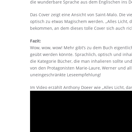
die wunderbare Sprache aus dem Englischen ins D
Das Cover zeigt eine Ansicht von Saint-Malo. Die v
optisch zu etwas Magischem werden. „Alles Licht, 
bekommen, an dem dieses tolle Cover sich auch ric
Fazit:
Wow, wow, wow! Mehr gibt’s zu dem Buch eigentlich n
geübt werden könnte. Sprachlich, optisch und inhaltl
die Kategorie Bücher, die man inhalieren sollte und
von den Protagonisten Marie-Laure, Werner und all 
uneingeschränkte Leseempfehlung!
Im Video erzählt Anthony Doeer wie „Alles Licht, da