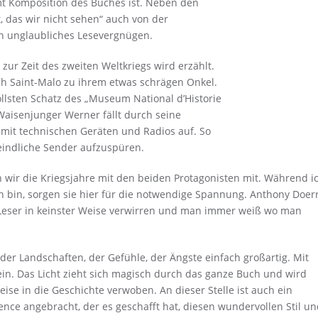
mt Komposition des Buches ist. Neben den
t, das wir nicht sehen“ auch von der
n unglaubliches Lesevergnügen.
zur Zeit des zweiten Weltkriegs wird erzählt.
ach Saint-Malo zu ihrem etwas schrägen Onkel.
llsten Schatz des „Museum National d’Historie
Waisenjunger Werner fällt durch seine
 mit technischen Geräten und Radios auf. So
eindliche Sender aufzuspüren.
 wir die Kriegsjahre mit den beiden Protagonisten mit. Während i
n bin, sorgen sie hier für die notwendige Spannung. Anthony Doer
n Leser in keinster Weise verwirren und man immer weiß wo man
der Landschaften, der Gefühle, der Ängste einfach großartig. Mit
n. Das Licht zieht sich magisch durch das ganze Buch und wird
ise in die Geschichte verwoben. An dieser Stelle ist auch ein
ce angebracht, der es geschafft hat, diesen wundervollen Stil un