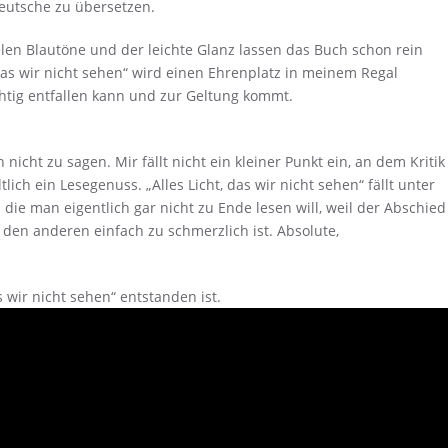
eutsche zu übersetzen.
ielen Blautöne und der leichte Glanz lassen das Buch schon rein
das wir nicht sehen“ wird einen Ehrenplatz in meinem Regal
htig entfallen kann und zur Geltung kommt.
icht zu sagen. Mir fällt nicht ein kleiner Punkt ein, an dem Kritik
ich ein Lesegenuss. „Alles Licht, das wir nicht sehen“ fällt unter
 die man eigentlich gar nicht zu Ende lesen will, weil der Abschied
den anderen einfach zu schmerzlich ist. Absolute,
s wir nicht sehen“ entstanden ist.