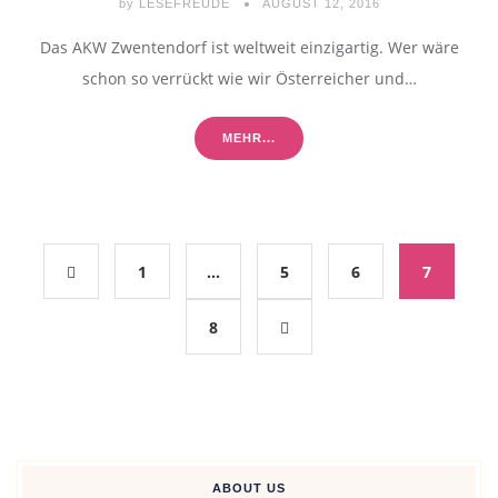
by
LESEFREUDE
AUGUST 12, 2016
Das AKW Zwentendorf ist weltweit einzigartig. Wer wäre
schon so verrückt wie wir Österreicher und…
MEHR...
1
…
5
6
7
8
ABOUT US