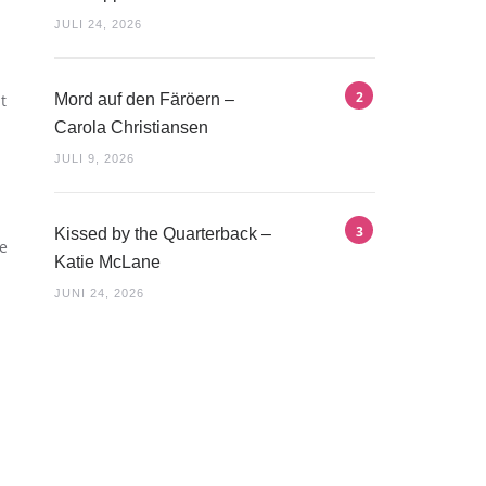
JULI 24, 2026
Mord auf den Färöern –
t
Carola Christiansen
JULI 9, 2026
Kissed by the Quarterback –
e
Katie McLane
JUNI 24, 2026