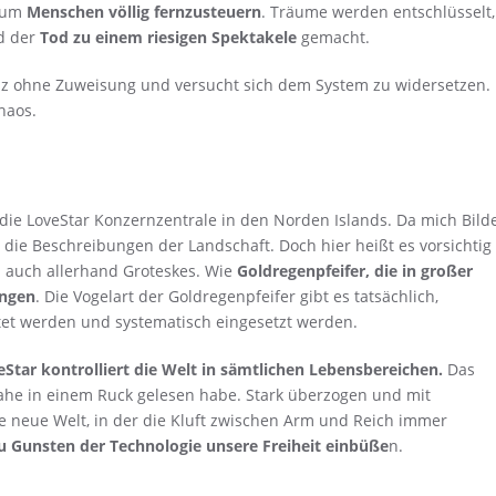
, um
Menschen völlig fernzusteuern
. Träume werden entschlüsselt,
d der
Tod zu einem riesigen Spektakele
gemacht.
anz ohne Zuweisung und versucht sich dem System zu widersetzen.
haos.
 die LoveStar Konzernzentrale in den Norden Islands. Da mich Bild
 die Beschreibungen der Landschaft. Doch hier heißt es vorsichtig
ich auch allerhand Groteskes. Wie
Goldregenpfeifer, die in großer
ingen
. Die Vogelart der Goldregenpfeifer gibt es tatsächlich,
tet werden und systematisch eingesetzt werden.
Star kontrolliert die Welt in sämtlichen Lebensbereichen.
Das
beinahe in einem Ruck gelesen habe. Stark überzogen und mit
e neue Welt, in der die Kluft zwischen Arm und Reich immer
u Gunsten der Technologie unsere Freiheit einbüße
n.