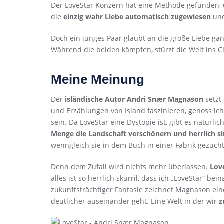
Der LoveStar Konzern hat eine Methode gefunden
die
einzig wahr Liebe automatisch zugewiesen
un
Doch ein junges Paar glaubt an die große Liebe g
Während die beiden kämpfen, stürzt die Welt ins C
Meine Meinung
Der
isländische Autor Andri Snær Magnason
setzt
und Erzählungen von Island faszinieren, genoss ich
sein. Da LoveStar eine Dystopie ist, gibt es natürl
Menge die Landschaft verschönern und herrlich s
wenngleich sie in dem Buch in einer Fabrik gezüch
Denn dem Zufall wird nichts mehr überlassen.
Love
alles ist so herrlich skurril, dass ich „LoveStar“ 
zukunftsträchtiger Fantasie zeichnet Magnason ein
deutlicher auseinander geht. Eine Welt in der wir
z