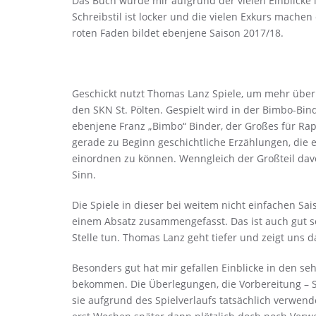
Das Buch wurde mir aufgrund der vielen Einblicke 
Schreibstil ist locker und die vielen Exkurs mac
roten Faden bildet ebenjene Saison 2017/18.
Geschickt nutzt Thomas Lanz Spiele, um mehr über R
den SKN St. Pölten. Gespielt wird in der Bimbo-Bi
ebenjene Franz „Bimbo“ Binder, der Großes für Rapid
gerade zu Beginn geschichtliche Erzählungen, die 
einordnen zu können. Wenngleich der Großteil dav
Sinn.
Die Spiele in dieser bei weitem nicht einfachen Sa
einem Absatz zusammengefasst. Das ist auch gut s
Stelle tun. Thomas Lanz geht tiefer und zeigt uns 
Besonders gut hat mir gefallen Einblicke in den s
bekommen. Die Überlegungen, die Vorbereitung – 
sie aufgrund des Spielverlaufs tatsächlich verwend