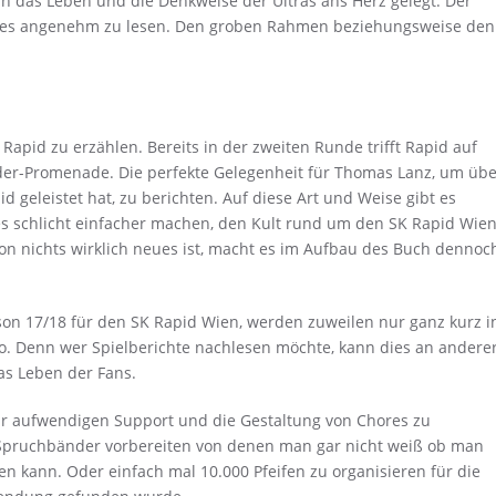
in das Leben und die Denkweise der Ultras ans Herz gelegt. Der
hen es angenehm zu lesen. Den groben Rahmen beziehungsweise den
apid zu erzählen. Bereits in der zweiten Runde trifft Rapid auf
nder-Promenade. Die perfekte Gelegenheit für Thomas Lanz, um übe
 geleistet hat, zu berichten. Auf diese Art und Weise gibt es
es schlicht einfacher machen, den Kult rund um den SK Rapid Wie
on nichts wirklich neues ist, macht es im Aufbau des Buch dennoc
ison 17/18 für den SK Rapid Wien, werden zuweilen nur ganz kurz i
o. Denn wer Spielberichte nachlesen möchte, kann dies an andere
das Leben der Fans.
ehr aufwendigen Support und die Gestaltung von Chores zu
Spruchbänder vorbereiten von denen man gar nicht weiß ob man
en kann. Oder einfach mal 10.000 Pfeifen zu organisieren für die