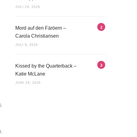
JULI 24, 2026
Mord auf den Färöern –
Carola Christiansen
JULI 9, 2026
Kissed by the Quarterback –
Katie McLane
JUNI 24, 2026
,
l.