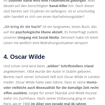
Im
Dubliner Kanal wird eine Frauenleiche geborgen
. Alles
deutet auf den berüchtigten
Kanal-Killer
hin. Doch dieser
sitzt bereits seit 10 Jahren im Gefängnis. Ist er unschuldig
oder handelt es sich um einen Nachahmungstäter?
„Ich bring dir die Nacht“
ist ein langsames, leises Buch, das
auf die
psychologische Ebene abzielt
. Es hinterfragt zudem
unseren
Umgang mit Social Media
. Dennoch habe ich beim
Lesen nie wirklich eine Bedrohungssituation verspürt.
4. Oscar Wilde
Und schon sind wird beim
„wilden“ Schriftstellers Irland
angekommen. 1854 wurde der Autor in Dublin geboren.
Bereits nach seiner Schulzeit ließ sich Oscar Wilde in London
nieder. Oscar Wilde hatte zwei Söhne. Dass er seine
Homo-
oder vielleicht auch Bisexualität für die damalige Zeit recht
offen auslebte
, sorgte für einen Skandal und Wilde musste
dafür ins Zuchthaus. Nach seiner Entlassung ging er nach
Paris, wo er 1900
im Alter von gerade mal 46 Jahren