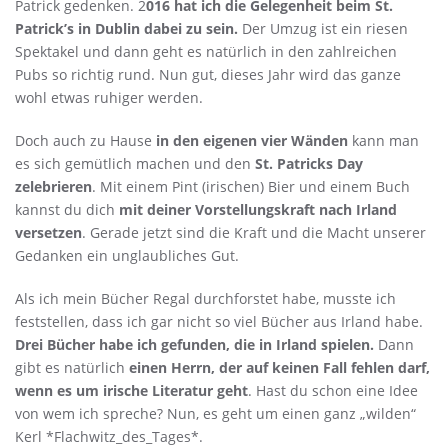
Patrick gedenken. 2
016 hat ich die Gelegenheit beim St.
Patrick’s in Dublin dabei zu sein.
Der Umzug ist ein riesen
Spektakel und dann geht es natürlich in den zahlreichen
Pubs so richtig rund. Nun gut, dieses Jahr wird das ganze
wohl etwas ruhiger werden.
Doch auch zu Hause
in den eigenen vier Wänden
kann man
es sich gemütlich machen und den
St. Patricks Day
zelebrieren
. Mit einem Pint (irischen) Bier und einem Buch
kannst du dich
mit deiner Vorstellungskraft nach Irland
versetzen
. Gerade jetzt sind die Kraft und die Macht unserer
Gedanken ein unglaubliches Gut.
Als ich mein Bücher Regal durchforstet habe, musste ich
feststellen, dass ich gar nicht so viel Bücher aus Irland habe.
Drei Bücher habe ich gefunden, die in Irland spielen.
Dann
gibt es natürlich
einen Herrn, der auf keinen Fall fehlen darf,
wenn es um irische Literatur geht
. Hast du schon eine Idee
von wem ich spreche? Nun, es geht um einen ganz „wilden“
Kerl *Flachwitz_des_Tages*.