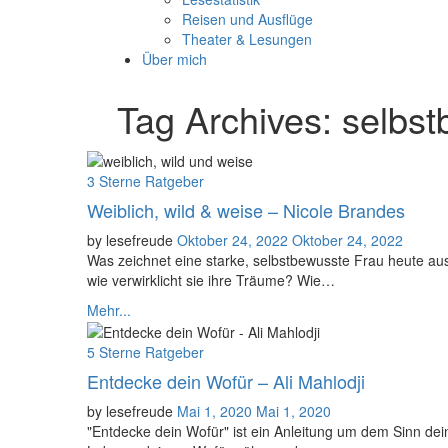
Reisen und Ausflüge
Theater & Lesungen
Über mich
Tag Archives:
selbst
Categories
3 Sterne
Ratgeber
Weiblich, wild & weise – Nicole Brandes
Posted
by
lesefreude
Oktober 24, 2022
Oktober 24, 2022
on
Was zeichnet eine starke, selbstbewusste Frau heute au
wie verwirklicht sie ihre Träume? Wie…
Mehr...
Categories
5 Sterne
Ratgeber
Entdecke dein Wofür – Ali Mahlodji
Posted
by
lesefreude
Mai 1, 2020
Mai 1, 2020
on
"Entdecke dein Wofür" ist ein Anleitung um dem Sinn dei