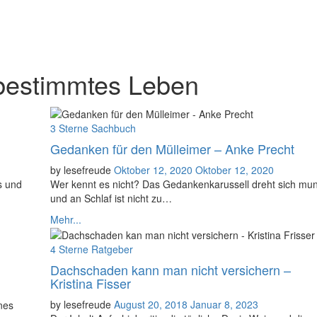
bestimmtes Leben
Categories
3 Sterne
Sachbuch
Gedanken für den Mülleimer – Anke Precht
Posted
by
lesefreude
Oktober 12, 2020
Oktober 12, 2020
on
s und
Wer kennt es nicht? Das Gedankenkarussell dreht sich mun
und an Schlaf ist nicht zu…
Mehr...
Categories
4 Sterne
Ratgeber
Dachschaden kann man nicht versichern –
Kristina Fisser
Posted
by
lesefreude
August 20, 2018
Januar 8, 2023
nes