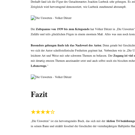
Deshalb fand ich die Figur des Gutachterarztes Joachim Luebeck sehr gelungen. Es z
Zeitgleich wird hervorragend demonstriert, wie Luebeck zunehmend abstumpft.
Die
Zeitspanne von 1939 bis zum Kriegsende
hat Völker Dützer in „Die Unwerten“ 
Zufälle und teils glücklichen Fügen in einem enormen Maß. Alles was nun noch kommt,
Besonders gelungen finde ich das Nachwort des Autor.
Denn gerade bei Geschichten
wo sich der Autor schriftstellerische Freiheiten gegönnt hat. Verbrechen wie in „Die 
leichtere Art und Weise mit sehr schweren Themen zu befassen. Der
Zugang ist viel
mit derartig ernsten Themen auseinander setzt und auch selbst noch ein bisschen rech
Lebenswege.
“
Fazit
★★★★☆
„Die Unwerten“ ist ein hervorragendes Buch, das sich mit der
Aktion T4 beziehungs
in seinen Bann und erzählt fesselnd die Geschichte der vierzehnjährigen Halbjüdin Ha