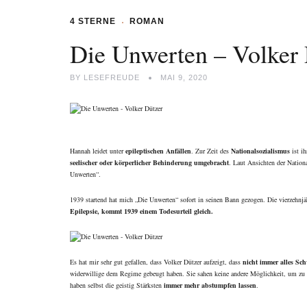
4 STERNE
ROMAN
Die Unwerten – Volker 
BY
LESEFREUDE
MAI 9, 2020
Hannah leidet unter
epileptischen Anfällen
. Zur Zeit des
Nationalsozialismus
ist ih
seelischer oder körperlicher Behinderung umgebracht
. Laut Ansichten der Nation
Unwerten“.
1939 startend hat mich „Die Unwerten“ sofort in seinen Bann gezogen. Die vierzehnj
Epilepsie, kommt 1939 einem Todesurteil gleich.
Es hat mir sehr gut gefallen, dass Volker Dützer aufzeigt, dass
nicht immer alles Sc
widerwillige dem Regime gebeugt haben. Sie sahen keine andere Möglichkeit, um zu
haben selbst die geistig Stärksten
immer mehr abstumpfen lassen
.