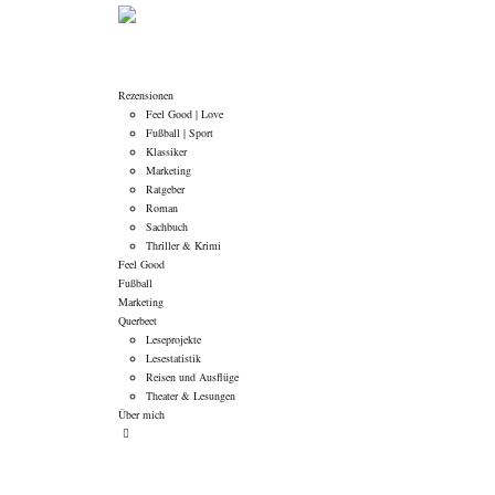
Rezensionen
Feel Good | Love
Fußball | Sport
Klassiker
Marketing
Ratgeber
Roman
Sachbuch
Thriller & Krimi
Feel Good
Fußball
Marketing
Querbeet
Leseprojekte
Lesestatistik
Reisen und Ausflüge
Theater & Lesungen
Über mich