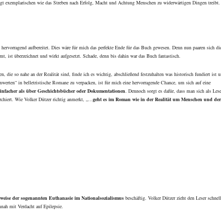
eigt exemplarischen wie das Streben nach Erfolg, Macht und Achtung Menschen zu widerwärtigen Dingen treibt.
hervorragend aufbereitet. Dies wäre für mich das perfekte Ende für das Buch gewesen. Denn nun paaren sich di
 ist überzeichnet und wirkt aufgesetzt. Schade, denn bis dahin war das Buch fantastisch.
, die so nahe an der Realität sind, finde ich es wichtig, abschließend festzuhalten was historisch fundiert ist 
Unwerten“ in belletristische Romane zu verpacken, ist für mich eine hervorragende Chance, um sich auf eine
 einfacher als über Geschichtsbücher oder Dokumentationen
. Dennoch sorgt es dafür, dass man sich als Lese
erchiert. Wie Volker Dützer richtig anmerkt, „…
geht es im Roman wie in der Realität um Menschen und de
weise der sogenannten Euthanasie im Nationalsozialismus
beschäftig. Volker Dützer zieht den Leser schnel
nnah mit Verdacht auf Epilepsie.