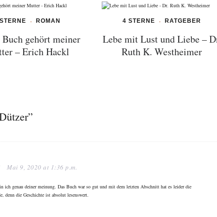
 STERNE
ROMAN
4 STERNE
RATGEBER
 Buch gehört meiner
Lebe mit Lust und Liebe – D
ter – Erich Hackl
Ruth K. Westheimer
 Dützer”
N
Mai 9, 2020 at 1:36 p.m.
in ich genau deiner meinung. Das Buch war so gut und mit dem letzten Abschnitt hat es leider die
de, denn die Geschichte ist absolut lesenswert.