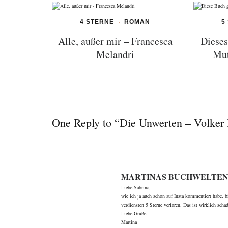
4 STERNE
ROMAN
5
Alle, außer mir – Francesca
Dieses
Melandri
Mut
One Reply to “Die Unwerten – Volker
MARTINAS BUCHWELTE
Liebe Sabrina,
wie ich ja auch schon auf Insta kommentiert habe, b
verdiensten 5 Sterne verloren. Das ist wirklich scha
Liebe Grüße
Martina