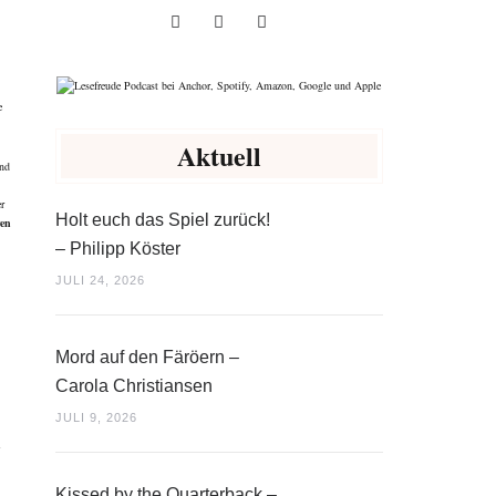
e
Aktuell
und
r
Holt euch das Spiel zurück!
ren
– Philipp Köster
JULI 24, 2026
Mord auf den Färöern –
Carola Christiansen
JULI 9, 2026
l
Kissed by the Quarterback –