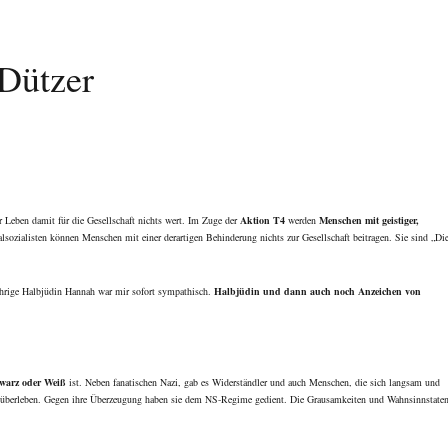
Dützer
r Leben damit für die Gesellschaft nichts wert. Im Zuge der
Aktion T4
werden
Menschen mit geistiger,
alsozialisten können Menschen mit einer derartigen Behinderung nichts zur Gesellschaft beitragen. Sie sind „Di
ährige Halbjüdin Hannah war mir sofort sympathisch.
Halbjüdin und dann auch noch Anzeichen von
hwarz oder Weiß
ist. Neben fanatischen Nazi, gab es Widerständler und auch Menschen, die sich langsam und
 überleben. Gegen ihre Überzeugung haben sie dem NS-Regime gedient. Die Grausamkeiten und Wahnsinnstate