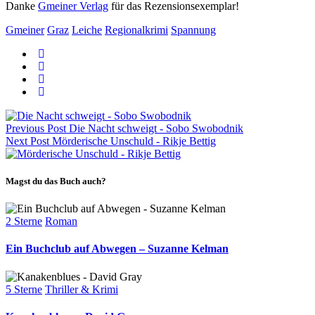
Danke
Gmeiner Verlag
für das Rezensionsexemplar!
Gmeiner
Graz
Leiche
Regionalkrimi
Spannung
Previous Post
Die Nacht schweigt - Sobo Swobodnik
Next Post
Mörderische Unschuld - Rikje Bettig
Magst du das Buch auch?
Categories
2 Sterne
Roman
Ein Buchclub auf Abwegen – Suzanne Kelman
Categories
5 Sterne
Thriller & Krimi