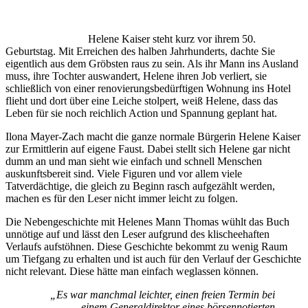
Helene Kaiser steht kurz vor ihrem 50.
Geburtstag. Mit Erreichen des halben Jahrhunderts, dachte Sie
eigentlich aus dem Gröbsten raus zu sein. Als ihr Mann ins Ausland
muss, ihre Tochter auswandert, Helene ihren Job verliert, sie
schließlich von einer renovierungsbedürftigen Wohnung ins Hotel
flieht und dort über eine Leiche stolpert, weiß Helene, dass das
Leben für sie noch reichlich Action und Spannung geplant hat.
Ilona Mayer-Zach macht die ganze normale Bürgerin Helene Kaiser
zur Ermittlerin auf eigene Faust. Dabei stellt sich Helene gar nicht
dumm an und man sieht wie einfach und schnell Menschen
auskunftsbereit sind. Viele Figuren und vor allem viele
Tatverdächtige, die gleich zu Beginn rasch aufgezählt werden,
machen es für den Leser nicht immer leicht zu folgen.
Die Nebengeschichte mit Helenes Mann Thomas wühlt das Buch
unnötige auf und lässt den Leser aufgrund des klischeehaften
Verlaufs aufstöhnen. Diese Geschichte bekommt zu wenig Raum
um Tiefgang zu erhalten und ist auch für den Verlauf der Geschichte
nicht relevant. Diese hätte man einfach weglassen können.
„Es war manchmal leichter, einen freien Termin bei
einem Generaldirektor eines börsennotierten