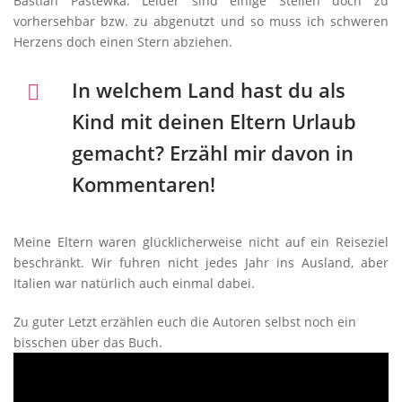
Bastian Pastewka. Leider sind einige Stellen doch zu
vorhersehbar bzw. zu abgenutzt und so muss ich schweren
Herzens doch einen Stern abziehen.
In welchem Land hast du als
Kind mit deinen Eltern Urlaub
gemacht? Erzähl mir davon in
Kommentaren!
Meine Eltern waren glücklicherweise nicht auf ein Reiseziel
beschränkt. Wir fuhren nicht jedes Jahr ins Ausland, aber
Italien war natürlich auch einmal dabei.
Zu guter Letzt erzählen euch die Autoren selbst noch ein
bisschen über das Buch.