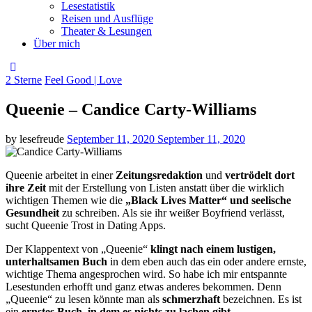
Lesestatistik
Reisen und Ausflüge
Theater & Lesungen
Über mich
Categories
2 Sterne
Feel Good | Love
Queenie – Candice Carty-Williams
Posted
by
lesefreude
September 11, 2020
September 11, 2020
on
Queenie arbeitet in einer
Zeitungsredaktion
und
vertrödelt dort
ihre Zeit
mit der Erstellung von Listen anstatt über die wirklich
wichtigen Themen wie die
„Black Lives Matter“ und seelische
Gesundheit
zu schreiben. Als sie ihr weißer Boyfriend verlässt,
sucht Queenie Trost in Dating Apps.
Der Klappentext von „Queenie“
klingt nach einem lustigen,
unterhaltsamen Buch
in dem eben auch das ein oder andere ernste,
wichtige Thema angesprochen wird. So habe ich mir entspannte
Lesestunden erhofft und ganz etwas anderes bekommen. Denn
„Queenie“ zu lesen könnte man als
schmerzhaft
bezeichnen. Es ist
ein
ernstes Buch, in dem es nichts zu lachen gibt
.