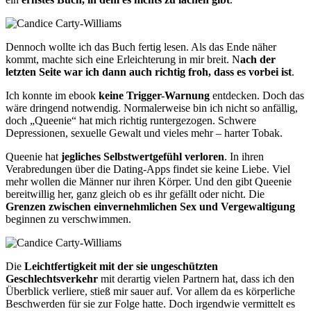
Dennoch wollte ich das Buch fertig lesen. Als das Ende näher
kommt, machte sich eine Erleichterung in mir breit. N
ach der
letzten Seite war ich dann auch richtig froh, dass es vorbei ist
.
Ich konnte im ebook
keine Trigger-Warnung
entdecken. Doch das
wäre dringend notwendig. Normalerweise bin ich nicht so anfällig,
doch „Queenie“ hat mich richtig runtergezogen. Schwere
Depressionen, sexuelle Gewalt und vieles mehr – harter Tobak.
Queenie hat
jegliches Selbstwertgefühl verloren
. In ihren
Verabredungen über die Dating-Apps findet sie keine Liebe. Viel
mehr wollen die Männer nur ihren Körper. Und den gibt Queenie
bereitwillig her, ganz gleich ob es ihr gefällt oder nicht. Die
Grenzen zwischen einvernehmlichen Sex und Vergewaltigung
beginnen zu verschwimmen.
Die
Leichtfertigkeit mit der sie ungeschützten
Geschlechtsverkehr
mit derartig vielen Partnern hat, dass ich den
Überblick verliere, stieß mir sauer auf. Vor allem da es körperliche
Beschwerden für sie zur Folge hatte. Doch irgendwie vermittelt es