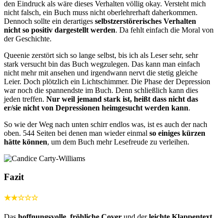
den Eindruck als wäre dieses Verhalten völlig okay. Versteht mich
nicht falsch, ein Buch muss nicht oberlehrerhaft daherkommen.
Dennoch sollte ein derartiges
selbstzerstörerisches Verhalten
nicht so positiv dargestellt werden
. Da fehlt einfach die Moral von
der Geschichte.
Queenie zerstört sich so lange selbst, bis ich als Leser sehr, sehr
stark versucht bin das Buch wegzulegen. Das kann man einfach
nicht mehr mit ansehen und irgendwann nervt die stetig gleiche
Leier. Doch plötzlich ein Lichtschimmer. Die Phase der Depression
war noch die spannendste im Buch. Denn schließlich kann dies
jeden treffen.
Nur weil jemand stark ist, heißt dass nicht das
er/sie nicht von Depressionen heimgesucht werden kann
.
So wie der Weg nach unten schirr endlos was, ist es auch der nach
oben. 544 Seiten bei denen man wieder einmal
so einiges kürzen
hätte können
, um dem Buch mehr Lesefreude zu verleihen.
Fazit
★★☆☆☆
Das
hoffnungsvolle, fröhliche Cover
und der
leichte Klappentext