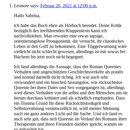
Leonore
says:
Februar 26, 2021 at 12:00 p.m.
Hallo Sabrina,
ich habe das Buch eben als Hörbuch beendet. Deine Kritik
bezüglich des irreführenden Klappentexts kann ich
nachvollziehen. Man erwartet eine etwas tapsige,
orientierungslose Protagonistin, die versucht, ihr chaotisches
Leben in den Griff zu bekommen. Eine Triggerwarnung wäre
vielleicht nicht schlecht gewesen, allerdings ist mir sowas bei
Büchern bis jetzt noch nicht begegnet.
Ich fand allerdings die Aussage, dass der Roman Queenies
Verhalten und ungeschützten Geschlechtsverkehr als positiv
und normal darstellt nicht richtig. Ich war auch sehr
verwundert und ein bisschen fassungslos, wie rücksichtslos
Queenie bei ihren Dates und Sex vorgegangen ist, allerdings
wird dieses Verhalten von ihr selbst und den Menschen um sie
herum durchaus kritisiert und als schädlich empfunden. Dass
ein Trauma Grund für diese Rücksichtslosikgeit und
Selbstzerstörung verantwortlich ist, wirft meiner Meinung
nach ein ganz anderes Licht auf die Sache. Und ich fand es
auch sehr gut, dass sich Queenie im Verlauf des Romans ihrer
Therapeutin und ihren Freunden darüber spricht, warum sie
so gehandelt hat.