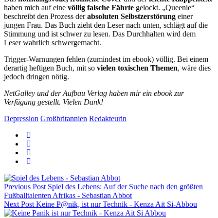
haben mich auf eine
völlig falsche Fährte
gelockt. „Queenie“
beschreibt den Prozess der
absoluten Selbstzerstörung
einer
jungen Frau. Das Buch zieht den Leser nach unten, schlägt auf die
Stimmung und ist schwer zu lesen. Das Durchhalten wird dem
Leser wahrlich schwergemacht.
Trigger-Warnungen fehlen (zumindest im ebook) völlig. Bei einem
derartig heftigen Buch, mit so
vielen toxischen Themen
, wäre dies
jedoch dringen nötig.
NetGalley und der Aufbau Verlag haben mir ein ebook zur
Verfügung gestellt. Vielen Dank!
Depression
Großbritannien
Redakteurin
Previous Post
Spiel des Lebens: Auf der Suche nach den größten
Fußballtalenten Afrikas - Sebastian Abbot
Next Post
Keine P@nik, ist nur Technik - Kenza Ait Si-Abbou