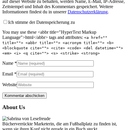
auf dieser Website zu behalten, werden Name, E-Mail, IP-Adresse,
Zeitstempel und Inhalt des Kommentars gespeichert. Weitere
Informationen findest du in unserer
Datenschutzerklärung
.
Ich stimme der Datenspeicherung zu
You may use these <abbr title="HyperText Markup
Language">html</abbr> tags and attributes:
<a href=""
title=""> <abbr title=""> <acronym title=""> <b>
<blockquote cite=""> <cite> <code> <del datetime="">
<em> <i> <q cite=""> <s> <strike> <strong>
Name
*
Email
*
Website
About Us
Bücherverrückte Marketerin, die am Fußballplatz zu finden ist,
wenn sie ihren Kopf nicht gerade in ein Buch steckt.