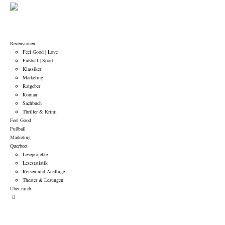
Rezensionen
Feel Good | Love
Fußball | Sport
Klassiker
Marketing
Ratgeber
Roman
Sachbuch
Thriller & Krimi
Feel Good
Fußball
Marketing
Querbeet
Leseprojekte
Lesestatistik
Reisen und Ausflüge
Theater & Lesungen
Über mich