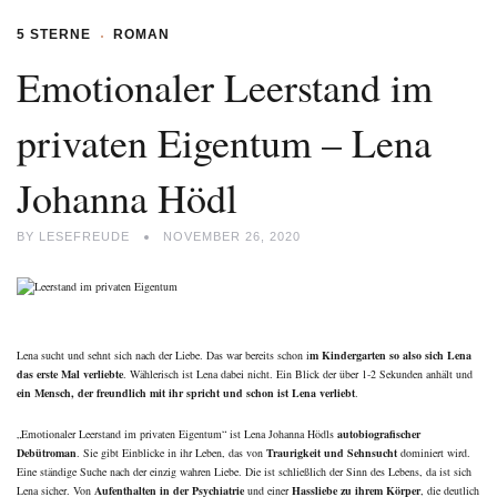
5 STERNE
ROMAN
Emotionaler Leerstand im
privaten Eigentum – Lena
Johanna Hödl
BY
LESEFREUDE
NOVEMBER 26, 2020
Lena sucht und sehnt sich nach der Liebe. Das war bereits schon i
m Kindergarten so also sich Lena
das erste Mal verliebte
. Wählerisch ist Lena dabei nicht. Ein Blick der über 1-2 Sekunden anhält und
ein Mensch, der freundlich mit ihr spricht und schon ist Lena verliebt
.
„Emotionaler Leerstand im privaten Eigentum“ ist Lena Johanna Hödls
autobiografischer
Debütroman
. Sie gibt Einblicke in ihr Leben, das von
Traurigkeit und Sehnsucht
dominiert wird.
Eine ständige Suche nach der einzig wahren Liebe. Die ist schließlich der Sinn des Lebens, da ist sich
Lena sicher. Von
Aufenthalten in der Psychiatrie
und einer
Hassliebe zu ihrem Körper
, die deutlich