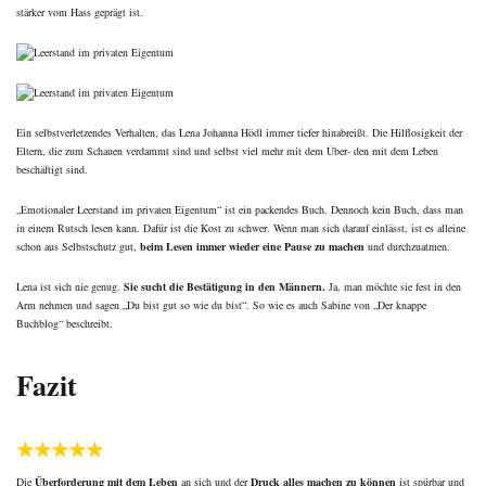
stärker vom Hass geprägt ist.
Ein selbstverletzendes Verhalten, das Lena Johanna Hödl immer tiefer hinabreißt. Die Hilflosigkeit der
Eltern, die zum Schauen verdammt sind und selbst viel mehr mit dem Über- den mit dem Leben
beschäftigt sind.
„Emotionaler Leerstand im privaten Eigentum“ ist ein packendes Buch. Dennoch kein Buch, dass man
in einem Rutsch lesen kann. Dafür ist die Kost zu schwer. Wenn man sich darauf einlässt, ist es alleine
schon aus Selbstschutz gut,
beim Lesen immer wieder eine Pause zu machen
und durchzuatmen.
Lena ist sich nie genug.
Sie sucht die Bestätigung in den Männern.
Ja, man möchte sie fest in den
Arm nehmen und sagen „Du bist gut so wie du bist“. So wie es auch Sabine von
„Der knappe
Buchblog“
beschreibt.
Fazit
★★★★★
Die
Überforderung mit dem Leben
an sich und der
Druck alles machen zu können
ist spürbar und