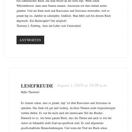
Ein schreckliches Buch, das man besser an die Seite legt. Wenn schon
Whistleblower, dann auch Namen nennen. Ansonsten wir ihm einfach nichts
glauben. Und am Ende noch mal Rassismus und Sexismus reinwerfen, weil es
gerade hip ist, darüber zu schimpfen. Gräßlich. Man fühlt sich bei diesem Buch
abgezockt. Ein Hochstapler? Gut möglich!
Thorsten J. Pattberg, Auto der Lehre vom Unterschied
ANTWORTEN
LESEFREUDE
August 1, 2019 at 10:08 a.m.
Hallo Thorsten!
Es stimmt schon, dass es gerade „hip“ ist über Rassismus und Sexismus zu
sprechen. Das finde ich gut und wichtig, da diese Themen nicht totgeschwiegen
werden dürfen. Es war für mich auch der interessante Teil des Buches.
Dennoch ist es, wie beim ganzen Buch, dass die Thema und auch so wie der
Autor sie behandelt nicht Start-up-spezifisch sind. Es sind allgemeine
gesellschaftliche Herausforderungen. Und wenn der Titel des Buch schon