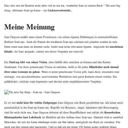
Dass dies mit der Realität nicht allzu viel zu tun hat, verarbeitet Sam in seinem Buch “ The next big
thing: Albtraum Start-up-Szene – ein
Undercoverbericht
„.
Meine Meinung
Sam Gregson erzählt unter einem Pseudonym von seinen eigenen Erfahrungen in unterschiedlichen
Berliner Start-ups. Auch die Namen der erwähnten Start-ups scheinen mir geändert worden zu sein.
Denn wenn man dann im Internet sucht, findet man keine relevanten Spuren. Angesicht der
unschönen
Details
, die Sam auspackt, scheint mir dieses Vorgehen nur sinnvoll.
Ein
Start-up lebt von seiner Vision
, dem Gefühl alles erreichen zu können und den flachen
Strukturen. Um diese gemeinsame Vision zu erreichen, heißt es für jeden
Mitarbeiter auch einmal
über seine Grenzen zu gehen
. Wenn es keine gemeinsame Vision gibt, kann diese, zumindest eine
zeitlange, von ausschweifenden, motivierenden Worthülsen und guten Rednern ersetzt werden. Ein
gefährliches, zeitliche stark begrenztes und absolut nicht empfehlenswertes Vorgehen.
Es ist mir
nicht klar für welche Zielgruppe
Sam Gregson sein Buch geschrieben hat. Ich kenne mich
grundsätzlich in der Start-up-Szene aus. Begriffe wie Business, Angel, Inkubator oder Bootstraping
sind für mich nicht neu. Sam Gregson definiert all diese Begrifflichkeit und erklärt die
theoretischen
Hintergründer laut Lehrbuch
im Hinblick auf den Aufbau eines Start-ups. Dadurch wird es natürlich
Menschen, die mit der Szene überhaupt nichts am Hut haben, ermöglicht das Buch zu verstehen. Für
mich war dies jedoch eher langweilig. Und so hab ich die ersten 150 Seiten nichts wirklich Neues