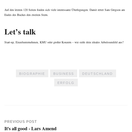
Auf den letzten 120 Seiten finden sich viele interessante Überlegungen. Damit rettet Sam Gregson am
Endes des Buches den zweiten Stern.
Let’s talk
Start-up, Einzelunternehmen, KMU oder großer Konzern – wie sieht dein ideales Arbeitsumfeld aus?
BIOGRAPHIE
BUSINESS
DEUTSCHLAND
ERFOLG
PREVIOUS POST
It's all good - Lars Amend