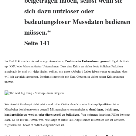
beigetragen haben, selbst wenn sie
sich dazu nutzloser oder
bedeutungsloser Messdaten bedienen
müssen.“
Seite 141
Im Endeffekt sind es bis auf wenige Ausnahmen,
Probleme in Unternehmen generell
. Egal ob Start-
up, KMU oder börsennotiertes Unternehmen. Dass eine Kritik an vielen heute üblichen Praktiken
angebracht ist und wir vieles ändern sollten, um unser (Arbeits-) Leben lebenswerter zu machen, dass
will ich gar nicht abstreiten. Insofern stimme ich mit Sam Gregson in vielen seiner Kritikpunkten
überein.
Was absolut überhaupt nicht geht – und leider Gottes ebenfalls kein Start-up-Spezifikum ist –
Mitarbeiter beziehungsweise generell Mitmenschen (systematisch) zu
demütigen, beleidigen,
handgreifliche zu werden oder diese sexuell zu belästigen
. Von mehreren derartigen Fällen berichtet
Sam. Es tut mir im Herzen weh, wie lange er selbst, aus Angst seinen miserablen Job zu verlieren,
zugesehen hat, bevor er endlich eingeschritten ist.