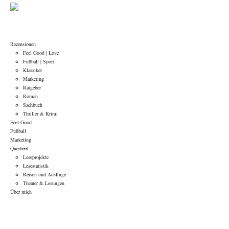
Rezensionen
Feel Good | Love
Fußball | Sport
Klassiker
Marketing
Ratgeber
Roman
Sachbuch
Thriller & Krimi
Feel Good
Fußball
Marketing
Querbeet
Leseprojekte
Lesestatistik
Reisen und Ausflüge
Theater & Lesungen
Über mich