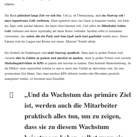
erfahren.
Das Buch
plätschert lange Zeit vor sich hin
. Und ja, oh Überraschung, auch
ein Start-up soll /
muss irgendwann Geld verdienen
. Denn irgendwie muss das Ganze ja finanziert werden. Am Ende
des Tages steht jemand dahinter, der damit Geld lukrieren will. Und selbst die
Mitarbeiter wollen
Geld
verdienen und dieses regelmäßig auf ihrem Konto vorfinden. Insofern sollte es niemanden
verwundern, dass
neben alle der Party und dem Spaß auch hart gearbeitet
werden muss. Dieses
Faktum wird des Langen und Breiten mit einem „Mimimi“-Tonfall erklärt.
Ein Großteil der Erzählungen sind
nicht Start-up spezifisch
. Denn auch in großen Firmen wird
versucht
alles in Zahlen zu packen und messbar zu machen
. Auch in großen Firmen wird versucht
Marketingaktivitäten in KPIs
zu packen und messbar zu machen. Eine horrende Herausforderung, da
der Effektiv nicht unmittelbar sichtbar ist und es meist eine Vielfalt an Aktivitäten sind, die zum
gewünschten Ziel führen. Dass dann nutzlose KPIs definiert werden oder Messdaten geschickt
manipuliert werden, ist bestimmt kein Einzelfall.
„Und da Wachstum das primäre Ziel
ist, werden auch die Mitarbeiter
praktisch alles tun, um zu zeigen,
dass sie zu diesem Wachstum