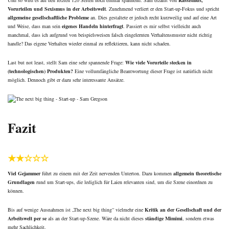
Und so wird es auf den letzten 120 Seiten noch einmal spannend. Sam erzählt von
Rassismus,
Vorurteilen und Sexismus in der Arbeitswelt
. Zunehmend verliert er den Start-up-Fokus und spricht
allgemeine gesellschaftliche Probleme
an. Dies gestaltete er jedoch recht kurzweilig und auf eine Art
und Weise, dass man sein
eigenes Handeln hinterfragt
. Passiert es mir selbst vielleicht auch
manchmal, dass ich aufgrund von beispielsweisen falsch eingelernten Verhaltensmuster nicht richtig
handle? Das eigene Verhalten wieder einmal zu reflektieren, kann nicht schaden.
Last but not least, stellt Sam eine sehr spannende Frage:
Wie viele Vorurteile stecken in
(technologischen) Produkten?
Eine vollumfängliche Beantwortung dieser Frage ist natürlich nicht
möglich. Dennoch gibt er dazu sehr interessante Ansätze.
Fazit
★★☆☆☆
Viel Gejammer
führt zu einem mit der Zeit nervenden Unterton. Dazu kommen
allgemein theoretische
Grundlagen
rund um Start-ups, die lediglich für Laien relevanten sind, um die Szene einordnen zu
können.
Bis auf wenige Ausnahmen ist „The next big thing“ vielmehr eine
Kritik an der Gesellschaft und der
Arbeitswelt per se
als an der Start-up-Szene. Wäre da nicht dieses
ständige Mimimi
, sondern etwas
mehr Sachlichkeit.