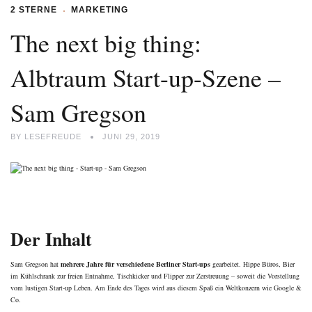
2 STERNE
MARKETING
The next big thing:
Albtraum Start-up-Szene –
Sam Gregson
BY
LESEFREUDE
JUNI 29, 2019
Der Inhalt
Sam Gregson hat
mehrere Jahre für verschiedene Berliner Start-ups
gearbeitet. Hippe Büros, Bier
im Kühlschrank zur freien Entnahme, Tischkicker und Flipper zur Zerstreuung – soweit die Vorstellung
vom lustigen Start-up Leben. Am Ende des Tages wird aus diesem Spaß ein Weltkonzern wie Google &
Co.