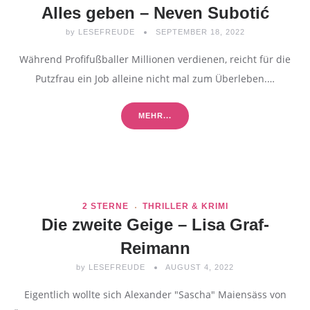
Alles geben – Neven Subotić
by
LESEFREUDE
SEPTEMBER 18, 2022
Während Profifußballer Millionen verdienen, reicht für die
Putzfrau ein Job alleine nicht mal zum Überleben.…
MEHR...
2 STERNE
THRILLER & KRIMI
Die zweite Geige – Lisa Graf-
Reimann
by
LESEFREUDE
AUGUST 4, 2022
Eigentlich wollte sich Alexander "Sascha" Maiensäss von