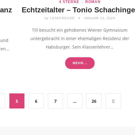
4 STERNE
ROMAN
ganz
Echtzeitalter – Tonio Schachinge
by
LESEFREUDE
JANUAR 13, 2024
Till besucht ein gehobenes Wiener Gymnasium
untergebracht in einer ehemaligen Residenz der
 und
Habsburger. Sein Klassenlehrer…
hren…
MEHR...
5
6
7
…
26