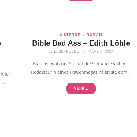
2 STERNE
ROMAN
e
Bible Bad Ass – Edith Löhle
by
LESEFREUDE
MÄRZ 4, 2024
Klara ist wütend. Sie hat die Schnauze voll. Als
Redakteurin eines Frauenmagazins ist sie dem…
inter
mmt…
MEHR...