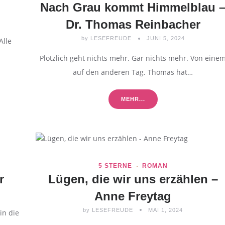
Nach Grau kommt Himmelblau 
Dr. Thomas Reinbacher
by
LESEFREUDE
JUNI 5, 2024
Alle
Plötzlich geht nichts mehr. Gar nichts mehr. Von eine
auf den anderen Tag. Thomas hat…
MEHR...
5 STERNE
ROMAN
r
Lügen, die wir uns erzählen –
Anne Freytag
by
LESEFREUDE
MAI 1, 2024
in die