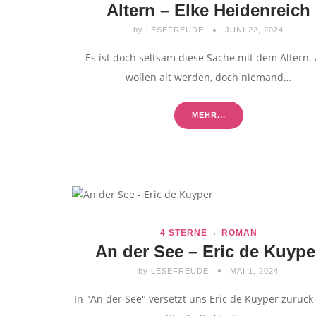
Altern – Elke Heidenreich
by
LESEFREUDE
JUNI 22, 2024
Es ist doch seltsam diese Sache mit dem Altern. 
wollen alt werden, doch niemand…
MEHR...
4 STERNE
ROMAN
An der See – Eric de Kuype
by
LESEFREUDE
MAI 1, 2024
In "An der See" versetzt uns Eric de Kuyper zurück 