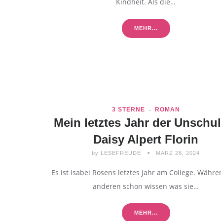
Kindheit. Als die…
MEHR...
3 STERNE
ROMAN
Mein letztes Jahr der Unschul
Daisy Alpert Florin
by
LESEFREUDE
MÄRZ 28, 2024
Es ist Isabel Rosens letztes Jahr am College. Währe
anderen schon wissen was sie…
MEHR...