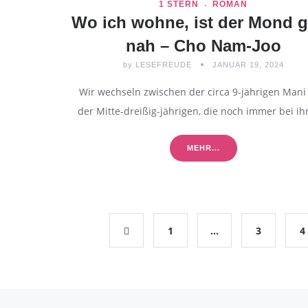
1 STERN
ROMAN
Wo ich wohne, ist der Mond 
nah – Cho Nam-Joo
by
LESEFREUDE
JANUAR 19, 2024
Wir wechseln zwischen der circa 9-jährigen Mani
der Mitte-dreißig-jährigen, die noch immer bei i
MEHR...
1
…
3
4