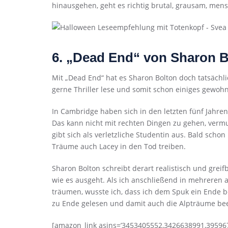
hinausgehen, geht es richtig brutal, grausam, men
6. „Dead End“ von Sharon B
Mit „Dead End“ hat es Sharon Bolton doch tatsächl
gerne Thriller lese und somit schon einiges gewohn
In Cambridge haben sich in den letzten fünf Jahr
Das kann nicht mit rechten Dingen zu gehen, vermute
gibt sich als verletzliche Studentin aus. Bald scho
Träume auch Lacey in den Tod treiben.
Sharon Bolton schreibt derart realistisch und greif
wie es ausgeht. Als ich anschließend in mehreren
träumen, wusste ich, dass ich dem Spuk ein Ende 
zu Ende gelesen und damit auch die Alpträume be
[amazon_link asins=’3453405552,3426638991,3959