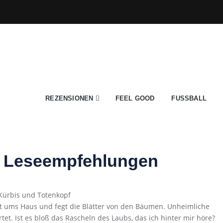
REZENSIONEN
FEEL GOOD
FUSSBALL
ge Leseempfehlungen
st ums Haus und fegt die Blätter von den Bäumen. Unheimliche
et. Ist es bloß das Rascheln des Laubs, das ich hinter mir höre?