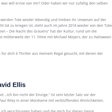
, was will er/sie von mir? Oder haben wir nur zufällig den selben
 werden Tote wieder lebendig und treiben ihr Unwesen auf der
cht tot zu kriegen ist, steht auch im Jahre 2018 wieder von den Tot
een – Die Nacht des Grauens“ hat der Kultur, rund um die
t mittlerweile der 11. Filme mit Michael Meyers, der zu Halloween
h für dich 6 Thriller aus meinem Regal gesucht, mit denen der
vid Ellis
 „Ich bin nicht der Einzige.“ Ist sein letzter Satz vor der
Paul Riley in einer Mordserie mit verblüffenden Ähnlichkeiten.
ie ich verschlungen haben und die mich für dieses Genre