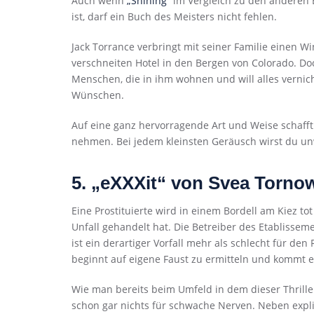
Auch wenn
„Shining“
im Vergleich zu den anderen B
ist, darf ein Buch des Meisters nicht fehlen.
Jack Torrance verbringt mit seiner Familie einen Wi
verschneiten Hotel in den Bergen von Colorado. Doc
Menschen, die in ihm wohnen und will alles vernic
Wünschen.
Auf eine ganz hervorragende Art und Weise schafft
nehmen. Bei jedem kleinsten Geräusch wirst du un
5. „eXXXit“ von Svea Torno
Eine Prostituierte wird in einem Bordell am Kiez tot
Unfall gehandelt hat. Die Betreiber des Etablisse
ist ein derartiger Vorfall mehr als schlecht für den 
beginnt auf eigene Faust zu ermitteln und kommt e
Wie man bereits beim Umfeld in dem dieser Thriller
schon gar nichts für schwache Nerven. Neben expliz