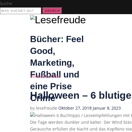
Suche
SEARCH
Bücher: Feel
Good,
Marketing,
Fußball und
Categories
Thriller & Krimi
eine Prise
Halloween – 6 bluti
Crime
Posted
by
lesefreude
Oktober 27, 2018
Januar 8, 2023
on
Die Tage werden dunkler und kälter. Der Wind blä
Geräusche erfüllen die Nacht und das Kopfkino start