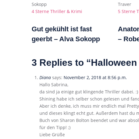
Categories
Categorie
4 Sterne
Thriller & Krimi
5 Sterne
T
Gut gekühlt ist fast
Anato
geerbt – Alva Sokopp
– Robe
3 Replies to “Halloween
Diana
says:
November 2, 2018 at 8:56 p.m.
Hallo Sabrina,
da sind ja einige gut klingende Thriller dabei. :)
Shining habe ich selber schon gelesen und fand 
Aber ich denke, ich muss mir endlich mal Prett
und dieses klingt echt gut. Außerdem hast du 
Buch von Sharon Bolton beendet und war absol
für den Tipp! ;)
Liebe Grüße