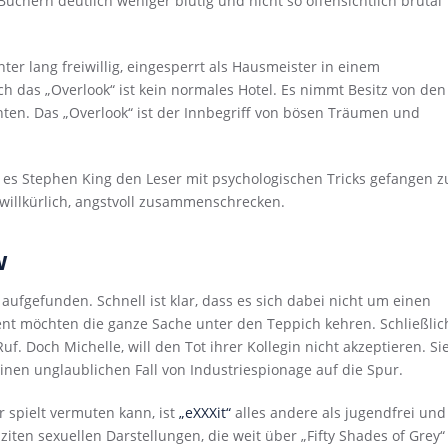
üchern deutlich weniger blutig und nicht so offensichtlich brutal
nter lang freiwillig, eingesperrt als Hausmeister in einem
h das „Overlook“ ist kein normales Hotel. Es nimmt Besitz von den
hten. Das „Overlook“ ist der Innbegriff von bösen Träumen und
 es Stephen King den Leser mit psychologischen Tricks gefangen z
willkürlich, angstvoll zusammenschrecken.
w
 aufgefunden. Schnell ist klar, dass es sich dabei nicht um einen
ment möchten die ganze Sache unter den Teppich kehren. Schließlic
Ruf. Doch Michelle, will den Tot ihrer Kollegin nicht akzeptieren. Si
inen unglaublichen Fall von Industriespionage auf die Spur.
 spielt vermuten kann, ist
„eXXXit“
alles andere als jugendfrei und
iten sexuellen Darstellungen, die weit über „Fifty Shades of Grey“