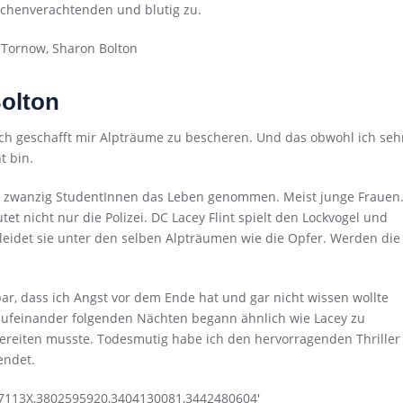
schenverachtenden und blutig zu.
olton
ich geschafft mir Alpträume zu bescheren. Und das obwohl ich seh
t bin.
en zwanzig StudentInnen das Leben genommen. Meist junge Frauen
t nicht nur die Polizei. DC Lacey Flint spielt den Lockvogel und
n leidet sie unter den selben Alpträumen wie die Opfer. Werden die
bar, dass ich Angst vor dem Ende hat und gar nicht wissen wollte
 aufeinander folgenden Nächten begann ähnlich wie Lacey zu
bereiten musste. Todesmutig habe ich den hervorragenden Thriller
endet.
67113X,3802595920,3404130081,3442480604′