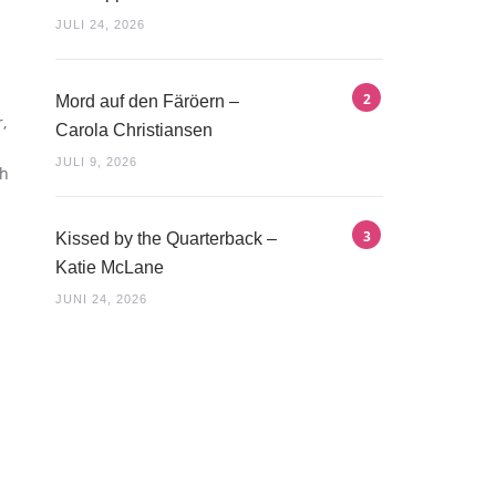
JULI 24, 2026
Mord auf den Färöern –
,
Carola Christiansen
JULI 9, 2026
ch
Kissed by the Quarterback –
Katie McLane
JUNI 24, 2026