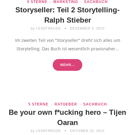
5 STERNE
MARKETING
SACHBUCH
Storyseller: Teil 2 Storytelling-
Ralph Stieber
by
LESEFREUDE
DEZEMBER 3, 2023
Im zweiten Teil von "Storyseller" dreht sich alles um
Storytelling. Das Buch ist wesentlich praxisnaher…
MEHR...
5 STERNE
RATGEBER
SACHBUCH
Be your own f*ucking hero – Tijen
Oaran
by
LESEFREUDE
OKTOBER 29, 2023