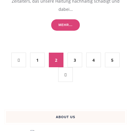
Zeitalters, das unsere Haltung nachhaltig schädigt und
dabei…
MEHR...
1
2
3
4
5
ABOUT US