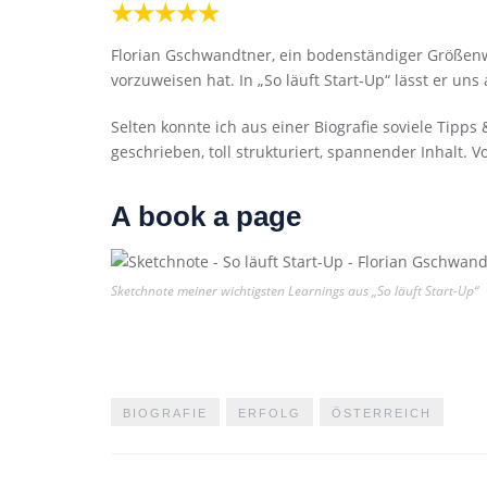
★★★★★
Florian Gschwandtner, ein bodenständiger Größenw
vorzuweisen hat. In „So läuft Start-Up“ lässt er un
Selten konnte ich aus einer Biografie soviele Tipp
geschrieben, toll strukturiert, spannender Inhalt. 
A book a page
Sketchnote meiner wichtigsten Learnings aus „So läuft Start-Up“
BIOGRAFIE
ERFOLG
ÖSTERREICH