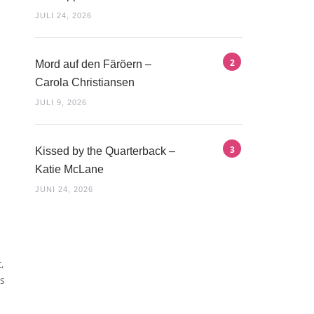
JULI 24, 2026
Mord auf den Färöern –
Carola Christiansen
JULI 9, 2026
Kissed by the Quarterback –
Katie McLane
JUNI 24, 2026
,
ks