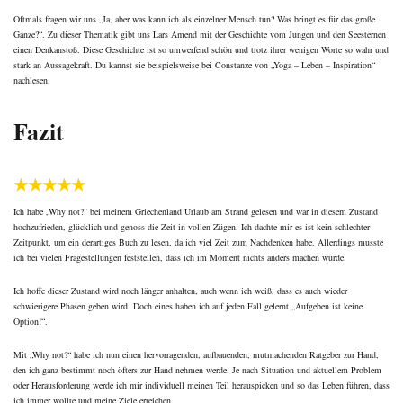
Oftmals fragen wir uns „Ja, aber was kann ich als einzelner Mensch tun? Was bringt es für das große
Ganze?“. Zu dieser Thematik gibt uns Lars Amend mit der Geschichte vom Jungen und den Seesternen
einen Denkanstoß. Diese Geschichte ist so umwerfend schön und trotz ihrer wenigen Worte so wahr und
stark an Aussagekraft. Du kannst sie beispielsweise bei
Constanze von „Yoga – Leben – Inspiration“
nachlesen.
Fazit
★★★★★
Ich habe „Why not?“ bei meinem Griechenland Urlaub am Strand gelesen und war in diesem Zustand
hochzufrieden, glücklich und genoss die Zeit in vollen Zügen. Ich dachte mir es ist kein schlechter
Zeitpunkt, um ein derartiges Buch zu lesen, da ich viel Zeit zum Nachdenken habe. Allerdings musste
ich bei vielen Fragestellungen feststellen, dass ich im Moment nichts anders machen würde.
Ich hoffe dieser Zustand wird noch länger anhalten, auch wenn ich weiß, dass es auch wieder
schwierigere Phasen geben wird. Doch eines haben ich auf jeden Fall gelernt „Aufgeben ist keine
Option!“.
Mit „Why not?“ habe ich nun einen hervorragenden, aufbauenden, mutmachenden Ratgeber zur Hand,
den ich ganz bestimmt noch öfters zur Hand nehmen werde. Je nach Situation und aktuellem Problem
oder Herausforderung werde ich mir individuell meinen Teil herauspicken und so das Leben führen, dass
ich immer wollte und meine Ziele erreichen.