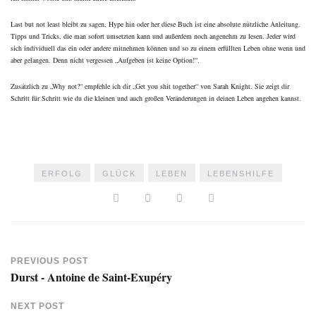
Last but not least bleibt zu sagen, Hype hin oder her diese Buch ist eine absolute nützliche Anleitung.
Tipps und Tricks, die man sofort umsetzten kann und außerdem noch angenehm zu lesen. Jeder wird
sich individuell das ein oder andere mitnehmen können und so zu einem erfüllten Leben ohne wenn und
aber gelangen. Denn nicht vergessen „Aufgeben ist keine Option!“.
Zusätzlich zu „Why not?“ empfehle ich dir
„Get you shit together“
von Sarah Knight. Sie zeigt dir
Schritt für Schritt wie du die kleinen und auch großen Veränderungen in deinen Leben angehen kannst.
ERFOLG
GLÜCK
LEBEN
LEBENSHILFE
PREVIOUS POST
Durst - Antoine de Saint-Exupéry
NEXT POST