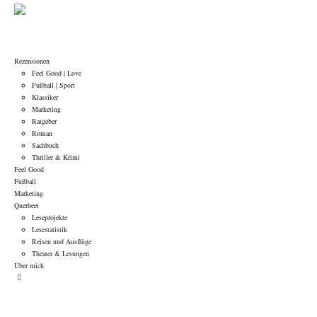
Rezensionen
Feel Good | Love
Fußball | Sport
Klassiker
Marketing
Ratgeber
Roman
Sachbuch
Thriller & Krimi
Feel Good
Fußball
Marketing
Querbeet
Leseprojekte
Lesestatistik
Reisen und Ausflüge
Theater & Lesungen
Über mich