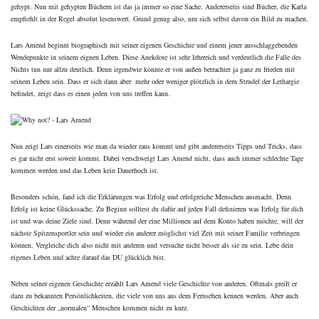
gehypt. Nun mit gehypten Büchern ist das ja immer so eine Sache. Andererseits sind Bücher, die Karla
empfiehlt in der Regel absolut lesenswert. Grund genug also, um sich selbst davon ein Bild zu machen.
Lars Amend beginnt biographisch mit seiner eigenen Geschichte und einem jener ausschlaggebenden
Wendepunkte in seinem eignen Leben. Diese Anekdote ist sehr lehrreich und verdeutlich die Falle des
Nichts tun nur allzu deutlich. Denn irgendwie könnte er von außen betrachtet ja ganz zu frieden mit
seinem Leben sein. Dass er sich dann aber mehr oder weniger plötzlich in dem Strudel der Lethargie
befindet, zeigt dass es einen jeden von uns treffen kann.
Nun zeigt Lars einerseits wie man da wieder raus kommt und gibt andererseits Tipps und Tricks, dass
es gar nicht erst soweit kommt. Dabei verschweigt Lars Amend nicht, dass auch immer schlechte Tage
kommen werden und das Leben kein Dauerhoch ist.
Besonders schön, fand ich die Erklärungen was Erfolg und erfolgreiche Menschen ausmacht. Denn
Erfolg ist keine Glückssache. Zu Beginn solltest du dafür auf jeden Fall definieren was Erfolg für dich
ist und was deine Ziele sind. Denn während der eine Millionen auf dem Konto haben möchte, will der
nächste Spitzensportler sein und wieder ein anderer möglichst viel Zeit mit seiner Familie verbringen
können. Vergleiche dich also nicht mit anderen und versuche nicht besser als sie zu sein. Lebe dein
eigenes Leben und achte darauf das DU glücklich bist.
Neben seiner eigenen Geschichte erzählt Lars Amend viele Geschichte von anderen. Oftmals greift er
dazu zu bekannten Persönlichkeiten, die viele von uns aus dem Fernsehen kennen werden. Aber auch
Geschichten der „normalen“ Menschen kommen nicht zu kurz.