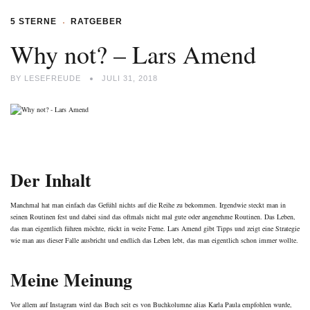
5 STERNE
RATGEBER
Why not? – Lars Amend
BY
LESEFREUDE
JULI 31, 2018
Der Inhalt
Manchmal hat man einfach das Gefühl nichts auf die Reihe zu bekommen. Irgendwie steckt man in
seinen Routinen fest und dabei sind das oftmals nicht mal gute oder angenehme Routinen. Das Leben,
das man eigentlich führen möchte, rückt in weite Ferne. Lars Amend gibt Tipps und zeigt eine Strategie
wie man aus dieser Falle ausbricht und endlich das Leben lebt, das man eigentlich schon immer wollte.
Meine Meinung
Vor allem auf Instagram wird das Buch seit es von
Buchkolumne alias Karla Paula
empfohlen wurde,