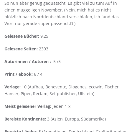
So nun aber genug gequatscht. Es gibt viel zu tun! Auf in
einen muggeligen November. (Nein, mich hat es nicht
plötzlich nach Norddeutschland verschlafen, ich fand das
Wort nur gerade super passend :D )
Gelesene Bücher:
9,25
Gelesene Seiten:
2393
Autorinnen / Autoren :
5 /5
Print / ebook:
6 / 4
Verlage:
10 (Aufbau, Benevento, Diogenes, ecowin, Fischer,
Hanser, Piper, Reclam, Selfpublisher, Ullstein)
Meist gelesener Verlag:
jeden 1 x
Bereiste Kontinente:
3 (Asien, Europa, Südamerika)
Bereiste Länder:
5 (Argentinien, Deutschland, Großbritannien,