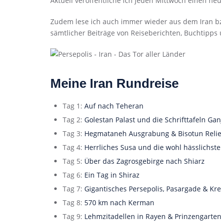
Aktuell veröffentliche ich jeden Mittwoch einen ne
Zudem lese ich auch immer wieder aus dem Iran bzw.
sämtlicher Beiträge von Reiseberichten, Buchtipps
Meine Iran Rundreise
Tag 1:
Auf nach Teheran
Tag 2:
Golestan Palast und die Schrifttafeln G
Tag 3:
Hegmataneh Ausgrabung & Bisotun Relie
Tag 4:
Herrliches Susa und die wohl hässlichste
Tag 5:
Über das Zagrosgebirge nach Shiarz
Tag 6:
Ein Tag in Shiraz
Tag 7:
Gigantisches Persepolis, Pasargade & Kr
Tag 8:
570 km nach Kerman
Tag 9:
Lehmzitadellen in Rayen & Prinzengarte