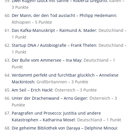
Zwei Kugeln Glück mit Sahne – Roberta Gregorio:
Italien –
3 Punkte
Der Mann, der den Tod auslacht – Philipp Hedemann:
Äthiopien – 5 Punkte
Das Kafka-Manuskript – Raimund A. Mader:
Deutschland –
1 Punkt
Startup DNA / Autobiografie – Frank Thelen:
Deutschland –
1 Punkt
Der Bulle vom Ammersee – Ina May:
Deutschland – 1
Punkt
Verdammt perfekt und furchtbar glücklich – Anneliese
Mackintosh:
Großbritannien – 3 Punkte
Am Seil – Erich Hackl:
Österreich – 3 Punkte
Unter der Drachenwand – Arno Geiger:
Österreich – 3
Punkte
Paragrafen und Prosecco: Justitia und andere
Katastrophen – Katharina Mosel
: Deutschland – 1 Punkt
Die geheime Bibliothek von Daraya – Delphine Minoui
: